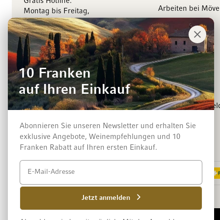
Gratis Hotline:
Arbeiten bei Möv
Montag bis Freitag,
8.00 bis 18.00 Uhr
Management
Kontaktieren Sie uns
Medienkontakt
Events
10 Franken
Winzer
auf Ihren Einkauf
Newsletter-Anmel
Abonnieren Sie unseren Newsletter und erhalten Sie
exklusive Angebote, Weinempfehlungen und 10
Zahlungsarten
Franken Rabatt auf Ihren ersten Einkauf.
Jetzt anmelden