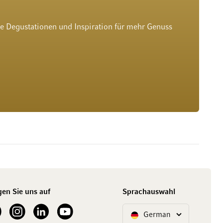
he Degustationen und Inspiration für mehr Genuss
gen Sie uns auf
Sprachauswahl
ur Facebook
See our Instagram account
See our LinkedIn
See our YouTube channel
German
Sprache