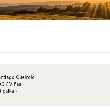
ntiago Queirolo
C / Viñas
tipalka ›