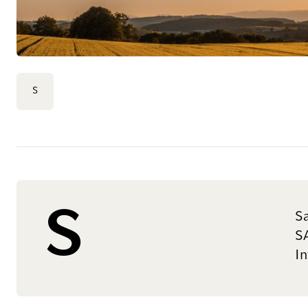
S
S
Sa
SA
In