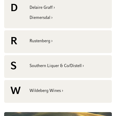
D
Delaire Graff ›
Diemersdal ›
R
Rustenberg ›
S
Southern Liquer & Co/Distell ›
W
Wildeberg Wines ›