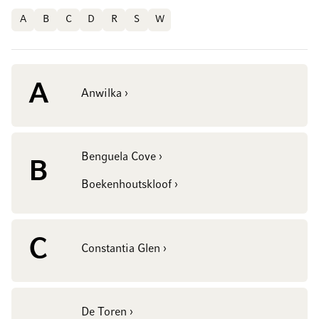
A
B
C
D
R
S
W
A
Anwilka ›
Benguela Cove ›
B
Boekenhoutskloof ›
C
Constantia Glen ›
De Toren ›