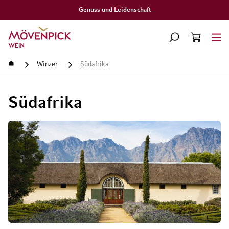
Genuss und Leidenschaft
Zur Startseite
SUCHE
WARENKORB
Minicart
Startseite
Winzer
Südafrika
Südafrika