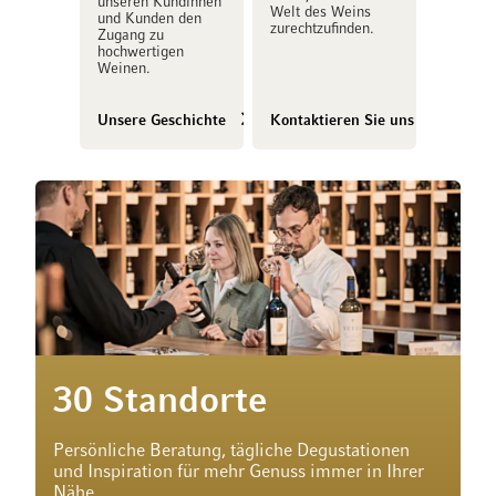
unseren Kundinnen
Welt des Weins
und Kunden den
zurechtzufinden.
Zugang zu
hochwertigen
Weinen.
Unsere Geschichte
Kontaktieren Sie uns
30 Standorte
Persönliche Beratung, tägliche Degustationen
und Inspiration für mehr Genuss immer in Ihrer
Nähe.