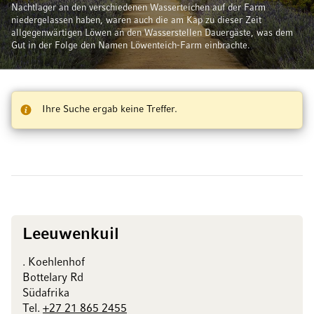
Nachtlager an den verschiedenen Wasserteichen auf der Farm
niedergelassen haben, waren auch die am Kap zu dieser Zeit
allgegenwärtigen Löwen an den Wasserstellen Dauergäste, was dem
Gut in der Folge den Namen Löwenteich-Farm einbrachte.
Ihre Suche ergab keine Treffer.
Leeuwenkuil
. Koehlenhof
Bottelary Rd
Südafrika
Tel.
+27 21 865 2455