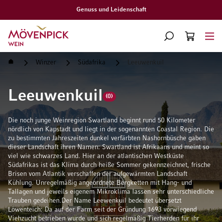
Genuss und Leidenschaft
Zur Startseite
SUCHE
WARENKORB
Minicart
Startseite
Winzer
Südafrika
Leeuwenkuil
Leeuwenkuil
(0)
Die noch junge Weinregion Swartland beginnt rund 50 Kilometer
nördlich von Kapstadt und liegt in der sogenannten Coastal Region. Die
zu bestimmten Jahreszeiten dunkel verfärbten Nashornbüsche gaben
dieser Landschaft ihren Namen: Swartland ist Afrikaans und meint so
viel wie schwarzes Land. Hier an der atlantischen Westküste
Südafrikas ist das Klima durch heiße Sommer gekennzeichnet, frische
Brisen vom Atlantik verschaffen der aufgewärmten Landschaft
Kühlung. Unregelmäßig angeordnete Bergketten mit Hang- und
Tallagen und jeweils eigenem Mikroklima lassen sehr unterschiedliche
Trauben gedeihen.Der Name Leewenkuil bedeutet übersetzt
Löwenteich: Da auf der Farm seit der Gründung 1693 vorwiegend
Viehzucht betrieben wurde und sich regelmäßig Tierherden für ihr