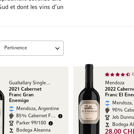
ud et dont les vins d’un
ut
Gualtallary Single Vineyard - Mendoza
Mendoza
2021 Cabernet
2022 Cabern
Franc Gran
Franc El En
Enemigo
Mendoza, 
Mendoza, Argentine
85% Cabernet Franc
Parker 99/100
Bodega A
Bodega Aleanna
28.00 CH