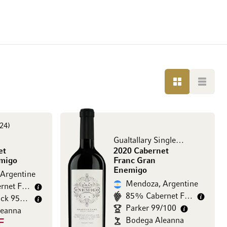
GRILLE
LISTE
24
Gualtallary Single Vineyard - Mendoza
et
2020 Cabernet
emigo
Franc Gran
Enemigo
Argentine
Mendoza, Argentine
90% Cabernet Franc
85% Cabernet Franc
Jeb Dunnuck 95/100
Parker 99/100
leanna
Bodega Aleanna
F