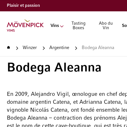
Plaisir et passion
Aller à la page d'accueil
Tasting
Abo du
Vins
So
Boxes
Vin
Accueil
Winzer
Argentine
Bodega Aleanna
Bodega Aleanna
En 2009, Alejandro Vigil, œnologue en chef de
domaine argentin Catena, et Adrianna Catena, la 
vignoble Nicolás Catena, ont fondé ensemble l
Bodega Aleanna – contraction des prénoms Aleja
est le nom de cette cave-boutique, qui est très