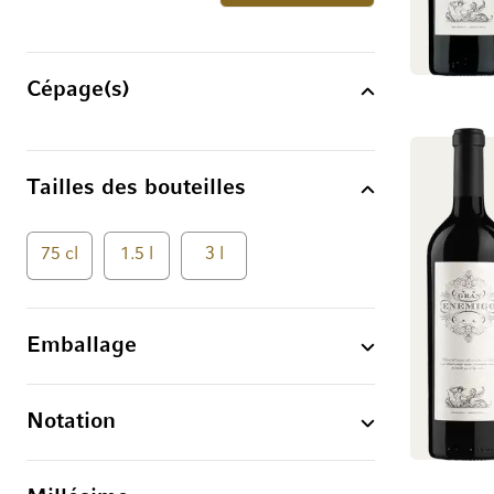
Cépage(s)
Tailles des bouteilles
75 cl
1.5 l
3 l
Emballage
Notation