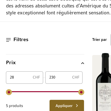
des adresses absolument cultes d’Amérique du S
style exceptionnel font régulièrement sensation.
Filtres
ha
Trier par
Prix
CHF
CHF
De
5 produits
Appliquer