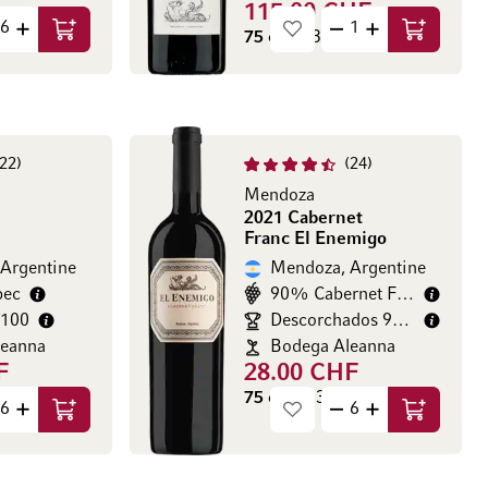
115.00 CHF
HF / l)
75 cl
(153.33 CHF / l)
Ajouter au panier
Ajouter au
22
24
Mendoza
2021 Cabernet
Franc El Enemigo
Argentine
Mendoza, Argentine
bec
90% Cabernet Franc
/100
Descorchados 94/100
leanna
Bodega Aleanna
F
28.00 CHF
HF / l)
75 cl
(37.33 CHF / l)
Ajouter au panier
Ajouter au