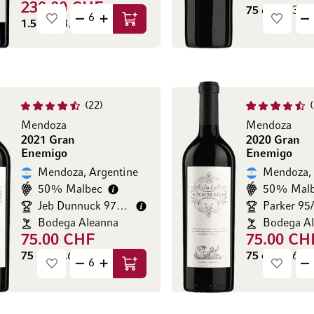
230.00 CHF
75 cl
(37.33 C
1.5 l
(153.33 CHF / l)
Ajouter au panier
22
Mendoza
Mendoza
2021 Gran
2020 Gran
Enemigo
Enemigo
Mendoza, Argentine
Mendoza, 
50% Malbec
50% Mal
Jeb Dunnuck 97/100
Parker 95
Bodega Aleanna
Bodega A
75.00 CHF
75.00 CH
75 cl
(78.67 CHF / l)
75 cl
(78.67 C
Ajouter au panier