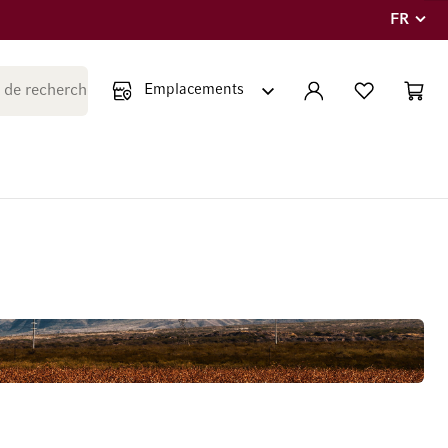
FR
Langue
Fermer la recherche
COMPTE
LISTE PERSONNE
PANIE
Minicar