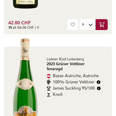
42.00 CHF
Ajouter 
75 cl
(56.00 CHF / l)
Loibner Ried Loibenberg
2023 Grüner Veltliner
Smaragd
Basse-Autriche, Autriche
100% Grüner Veltliner
James Suckling 95/100
Knoll