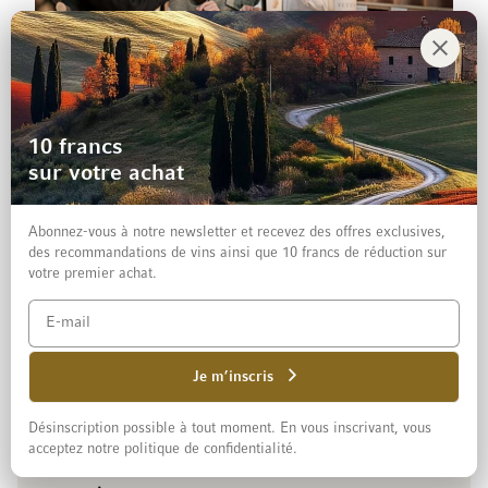
30 sites
Conseils personnalisés, dégustations
10 francs
quotidiennes et inspiration pour plus de plaisir,
toujours près de chez vous.
sur votre achat
Tous les emplacements
Abonnez-vous à notre newsletter et recevez des offres exclusives,
des recommandations de vins ainsi que 10 francs de réduction sur
votre premier achat.
Service client
Je m’inscris
+41 800 003 007
Désinscription possible à tout moment. En vous inscrivant, vous
Hotline gratuite:
lundi à vendredi de
acceptez notre politique de confidentialité.
8.00 à 18.00 heures