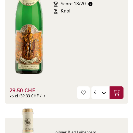
Score 18/20
Knoll
29.50 CHF
Ajouter 
75 cl
(39.33 CHF / l)
Loibner Ried Loibenberg