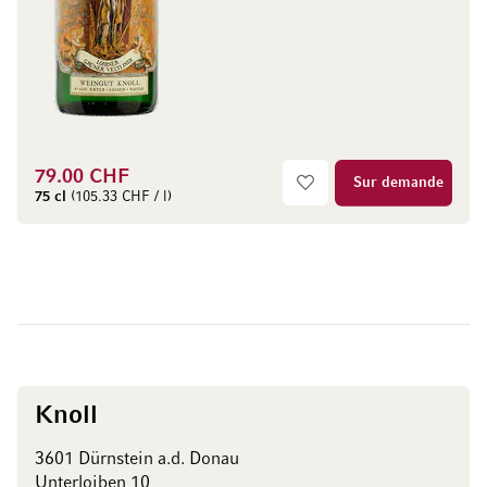
79.00 CHF
Sur demande
75 cl
(105.33 CHF / l)
Knoll
3601 Dürnstein a.d. Donau
Unterloiben 10