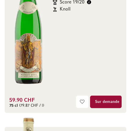
Score 19/20
Knoll
59.90 CHF
Sur demande
75 cl
(79.87 CHF / l)