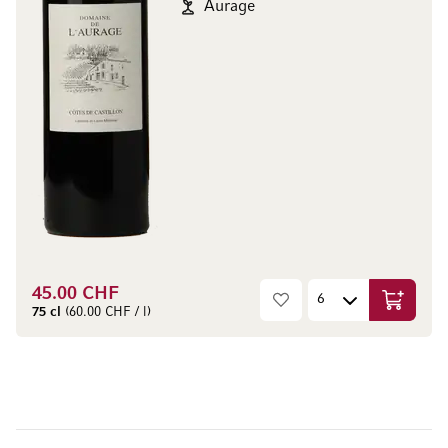
Aurage
45.00 CHF
Ajouter 
75 cl
(60.00 CHF / l)