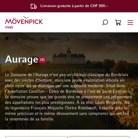
Livraison gratuite à partir de CHF 300.–
Aller à la page d'accueil
CHERCHER
PANIER
Minicart
Accueil
Winzer
France
Aurage
Aurage
(3)
Le Domaine de l’Aurage n’est pas un château classique du Bordelais
avec des siècles d’histoire, mais une jeune exploitation viticole en
plein essor qui se distingue par une approche moderne. Situé dans
l’appellation Castillon – Côtes de Bordeaux à l’est de Saint-Émilion –,
ce domaine prouve que les grands vins ne proviennent pas uniquement
des appellations les plus prestigieuses. À sa tête, Louis Mitjavile, fils
du légendaire François Mitjavile (Tertre Rotebœuf), travaille avec la
même précision et le même dévouement sans compromis qui ont fait
la renommée de sa famille.