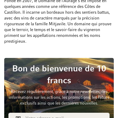
Fondé en 2007, le Domaine de l’Aurage s’est imposé en
quelques années comme une référence des Côtes de
Castillon. Il incarne un bordeaux hors des sentiers battus,
avec des vins de caractère marqués par la précision
rigoureuse de la famille Mitjavile. Un domaine qui prouve
que le terroir, le temps et le savoir-faire du vigneron
priment sur les appellations renommées et les noms
prestigieux.
Bon de bienvenue de 10
francs
Recevez régulièrement, grâce à notre newsletter, des
informations sur les actions, les promotions, les rabais
exclusifs ainsi que les dernières nouvelles.
Adresse e-mail