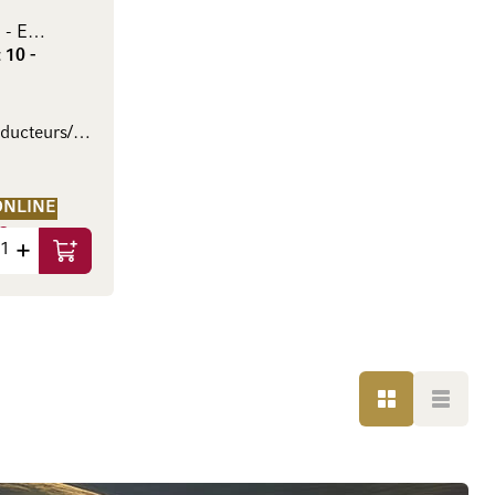
Set cadeau 10 - Espagne
 10 -
Divers producteurs/Diverse Produzenten
ONLINE
0
Aggiungi al Carrello
24 / l)
GRIGLIA
LISTA