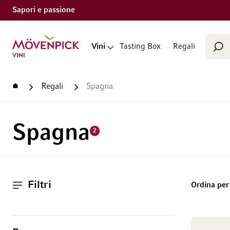
Sapori e passione
Cerca
Vai alla Home Page
Vini
Tasting Box
Regali
Cer
Home
Regali
Spagna
Spagna
2
Filtri
Ordina per