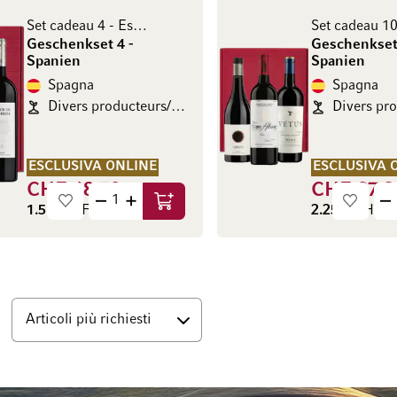
Set cadeau 4 - Espagne
Geschenkset 4 -
Geschenkset
Spanien
Spanien
Spagna
Spagna
Divers producteurs/Diverse Produzenten
ESCLUSIVA ONLINE
ESCLUSIVA 
CHF 68.50
CHF 97.3
Aggiungi al Carrello
1.5 l
(CHF 45.67 / l)
2.25 l
(CHF 43.
Basso