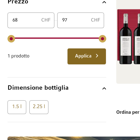
Prezzo
CHF
CHF
Da
1 prodotto
Applica
Dimensione bottiglia
1.5 l
2.25 l
Ordina per