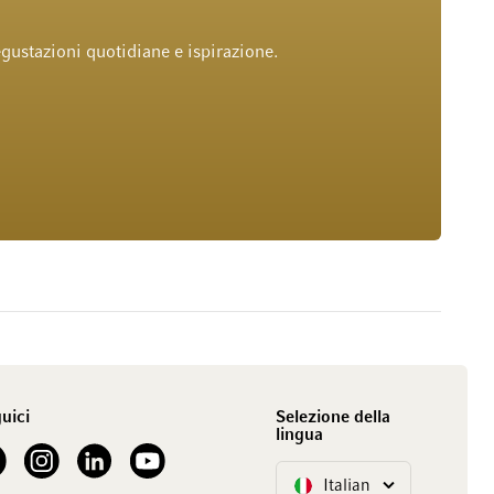
gustazioni quotidiane e ispirazione.
uici
Selezione della
lingua
our Facebook
See our Instagram account
See our LinkedIn
See our YouTube channel
Italian
Lingua