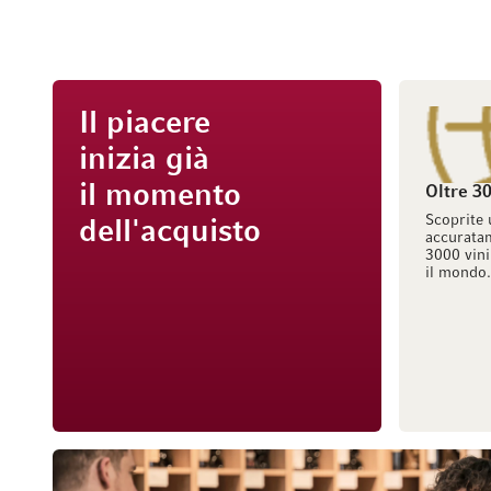
Il piacere
inizia già
il momento
Oltre 30
Scoprite 
dell'acquisto
accuratam
3000 vini
il mondo.