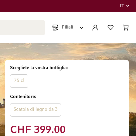
IT
Lingua
Chiudi ricerca
ACCOUNT
LISTA DEI DESIDE
CART
Minicar
Scegliete la vostra bottiglia
75 cl
Contenitore
Scatola di legno da 3
CHF 399.00