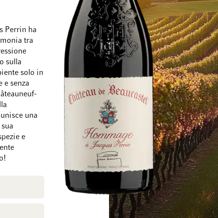
s Perrin ha
armonia tra
pressione
o sulla
Vai alla fine della galleria di immagini
Vai all'inizio della
biente solo in
e e senza
hâteauneuf-
la
 unisce una
 sua
spezie e
mente
o!