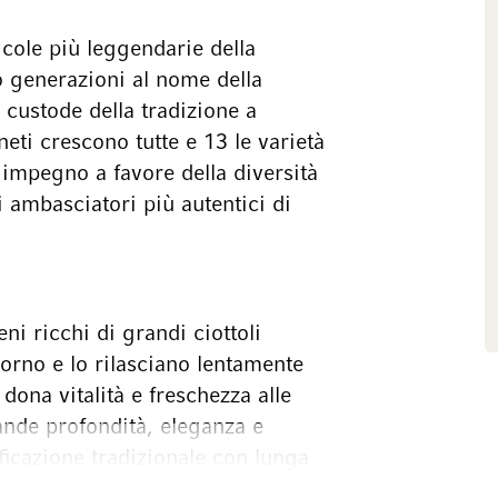
icole più leggendarie della
o generazioni al nome della
 custode della tradizione a
eti crescono tutte e 13 le varietà
 impegno a favore della diversità
i ambasciatori più autentici di
ni ricchi di grandi ciottoli
orno e lo rilasciano lentamente
 dona vitalità e freschezza alle
rande profondità, eleganza e
ificazione tradizionale con lunga
mente caratteristica è l’alta