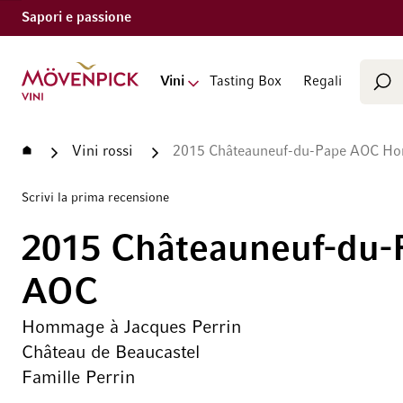
Sapori e passione
Cerca
Vai alla Home Page
Vini
Tasting Box
Regali
Cer
Home
Vini rossi
2015 Châteauneuf-du-Pape AOC Homm
Scrivi la prima recensione
2015 Châteauneuf-du-
AOC
Hommage à Jacques Perrin
Château de Beaucastel
Famille Perrin