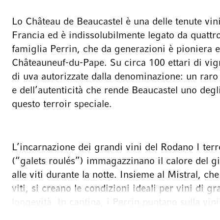
Lo Château de Beaucastel è una delle tenute vin
Francia ed è indissolubilmente legato da quattr
famiglia Perrin, che da generazioni è pioniera e
Châteauneuf-du-Pape. Su circa 100 ettari di vign
di uva autorizzate dalla denominazione: un raro
e dell’autenticità che rende Beaucastel uno degl
questo terroir speciale.
L’incarnazione dei grandi vini del Rodano I terre
(“galets roulés”) immagazzinano il calore del gi
alle viti durante la notte. Insieme al Mistral, che
viti, si creano le condizioni ideali per vini di g
longevità. In cantina, i Perrin puntano sulla vin
macerazione e fermentazione delicata. Particolar