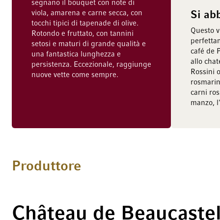
segnano il bouquet con note di
viola, amarena e carne secca, con
Si ab
tocchi tipici di tapenade di olive.
Questo v
Rotondo e fruttato, con tannini
perfetta
setosi e maturi di grande qualità e
café de P
una fantastica lunghezza e
allo cha
persistenza. Eccezionale, raggiunge
Rossini o
nuove vette come sempre.
rosmarin
carni ros
manzo, l'
Produttore
Château de Beaucaste