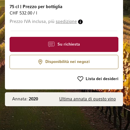
75 cl
|
Prezzo per bottiglia
CHF 532.00 / l
Prezzo IVA inclusa, più
spedizione
 galleria di immagini
Su richiesta
Disponibilità nei negozi
Lista dei desideri
Annata:
2020
Ultima annata di questo vino