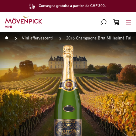
Consegna gratuita a partire da CHF 300.–
Vai alla Home Page
CERCA
CART
Minicart
Home
Vini effervescenti
2016 Champagne Brut Millésimé Fallet
Vai alla fine della galleria di immagini
Vai all'inizio della galleri