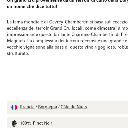
Un grand cru proveniente da un terroir di culto della Bo
un nome che dice tutto!
La fama mondiale di Gevrey-Chambertin si basa sull'eccezio
eccellenza dei terroir Grand Cru locali, come dimostra in m
impressionante questo brillante Charmes-Chambertin di Fré
Magnien. La complessità dei terreni rocciosi e una grande q
vecchie vigne sono alla base di questo vino rigoglioso, robu
strutturato.
Francia
Borgogna
Côte de Nuits
/
/
100% Pinot Noir