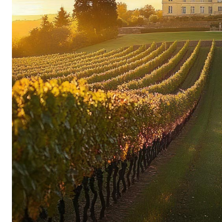
Viticoltura biodinamica con attenzione alla 
Frédéric Magnien è convinto sostenitore dell’id
dei suoi vigneti, secondo la quale la qualità dei 
migliorano costantemente se i terroir vengono ri
stimolati in modo olistico. La qualità del frutto 
possono essere costantemente migliorate se i ter
metodi ecologici e stimolati nel loro insieme. O
nel vigneto, senza pesticidi o insetticidi, la vit
approccio universale che consiste nell’ottimizza
e nel creare una migliore connessione tra queste
espressione più fedele prima nell’uva e poi nel v
necessarie, Olivier Leflaive fa riferimento ai ci
influenza su tutti i liquidi della terra e quindi su
modo, il lavoro svolto nella tenuta è naturalment
Maturazione purista in fûi di legno e vasi di 
Come logica estensione della sua filosofia di pr