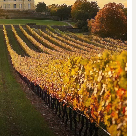
perfezione
ea biodinamica nella coltivazione
frutti e l’espressione dei terreni
vitalizzati con mezzi naturali e
e l’espressione del terreno
roir vengono rivitalizzati con
ltre a lavorare in modo biologico
icoltura biodinamica è un
re l’ambiente naturale delle piante
 e il suolo, che trova la sua
ino. Per tutte le misurazioni
cli lunari, che hanno una notevole
lla qualità del vino. In questo
e scandito dalle lunazioni.
terra
oduzione in vigna, Frédéric