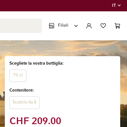
IT
Lingua
Chiudi ricerca
ACCOUNT
LISTA DEI DESIDE
CART
Minicar
Scegliete la vostra bottiglia
75 cl
Contenitore
Scatola da 6
CHF 209.00