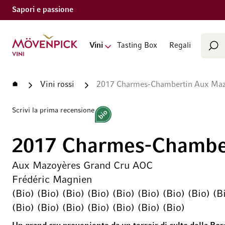
Sapori e passione
Cerca
Vai alla Home Page
Vini
Tasting Box
Regali
Cer
Home
Vini rossi
2017 Charmes-Chambertin Aux Maz
Scrivi la prima recensione
Bio
2017 Charmes-Chambe
Aux Mazoyères Grand Cru AOC
Frédéric Magnien
(Bio) (Bio) (Bio) (Bio) (Bio) (Bio) (Bio) (Bio) (B
(Bio) (Bio) (Bio) (Bio) (Bio) (Bio) (Bio)