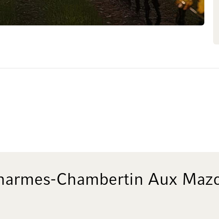
e che prevede l’utilizzo di giare
omaticamente neutri, oltre alle
ono al vino di svilupparsi senza
a limpidezza del frutto e
iano – un tipo di maturazione
il vino nelle migliori condizioni
rasmessa alla ricchezza dei vini e
danza di eleganza borgognona.
harmes-Chambertin Aux Mazo