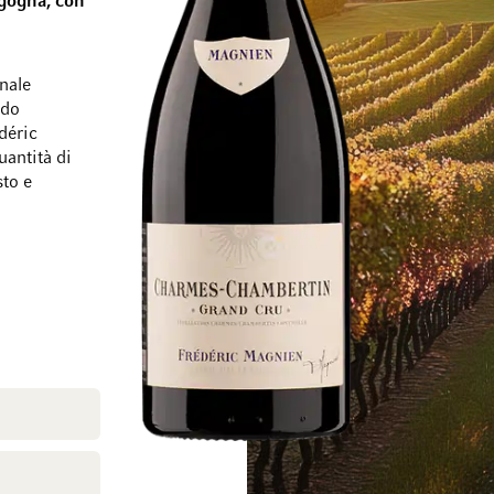
rgogna, con
nale
odo
déric
Vai alla fine della galleria di immagini
Vai all'inizio della
uantità di
sto e