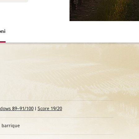
oni
adows 89–91/100
|
Score 19/20
n barrique