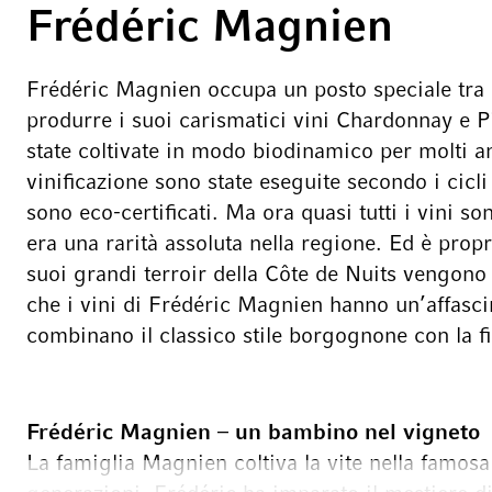
Frédéric Magnien
Frédéric Magnien occupa un posto speciale tra i
produrre i suoi carismatici vini Chardonnay e Pi
state coltivate in modo biodinamico per molti ann
vinificazione sono state eseguite secondo i cicli 
sono eco-certificati. Ma ora quasi tutti i vini so
era una rarità assoluta nella regione. Ed è propr
suoi grandi terroir della Côte de Nuits vengono 
che i vini di Frédéric Magnien hanno un’affasci
combinano il classico stile borgognone con la f
Frédéric Magnien
–
un bambino nel vigneto
La famiglia Magnien coltiva la vite nella famos