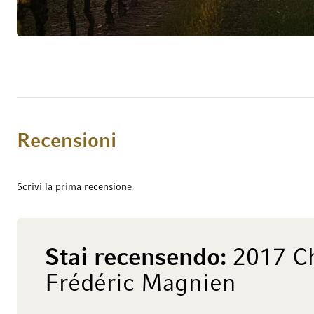
Magnien ha sviluppato; un metodo di vinificazion
di terracotta tornite a mano come contenitori ar
tradizionali botti di legno. Queste giare permett
essere marcato da altri aromi. In questo modo, l
l’originalità del terroir sono sempre in primo p
altamente individuale, che consente di maturare 
possibili.L’individualità di questo vino è stata t
Recensioni
alla complessità degli arômenti, con un’abbon
Scrivi la prima recensione
Stai recensendo:
2017 C
Frédéric Magnien