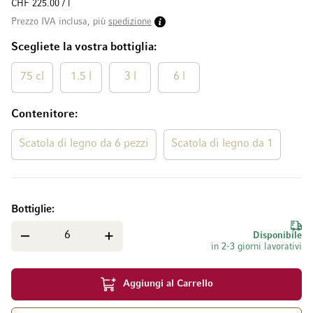
CHF 225.00 / l
Prezzo IVA inclusa, più
spedizione
Scegliete la vostra bottiglia
75 cl
1.5 l
3 l
6 l
Contenitore
Scatola di legno da 6 pezzi
Scatola di legno da 1
Bottiglie
Disponibile
in 2-3 giorni lavorativi
Aggiungi al Carrello