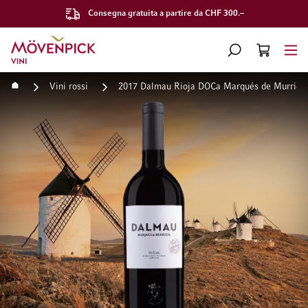
Consegna gratuita a partire da CHF 300.–
Vai alla Home Page
CERCA
CART
Minicart
Home
Vini rossi
2017 Dalmau Rioja DOCa Marqués de Murriet
Vai alla fine della galleria di immagini
Vai all'inizio della galleri