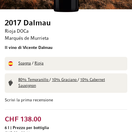
2017 Dalmau
Rioja DOCa
Marqués de Murrieta
Il vino di Vicente Dalmau
Spagna
/
Rioja
80% Tempranillo
/
10% Graciano
/
10% Cabernet
Sauvignon
Scrivi la prima recensione
CHF 138.00
6 l
|
Prezzo per bottiglia