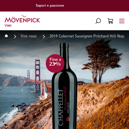
Consegna gratuita a partire da CHF 300.–
Vai alla Home Page
CERCA
CART
Minicart
Home
Vini rossi
2019 Cabernet Sauvignon Pritchard Hill Napa 
Vai alla fine della galleria di immagini
Vai all'inizio della galleri
Fino a
23
%