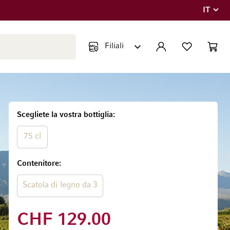
IT
Lingua
Chiudi ricerca
ACCOUNT
LISTA DEI DESIDE
CART
Minicar
Scegliete la vostra bottiglia
75 cl
Contenitore
Scatola di legno da 3
CHF 129.00