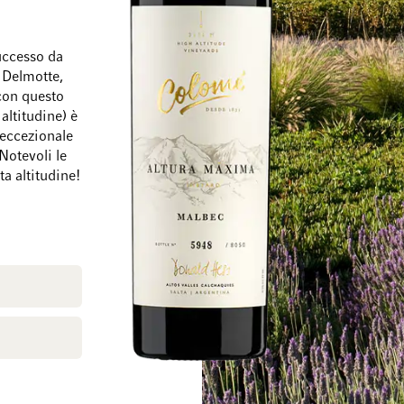
uccesso da
 Delmotte,
con questo
Vai alla fine della galleria di immagini
Vai all'inizio della
ltitudine) è
 eccezionale
Notevoli le
a altitudine!