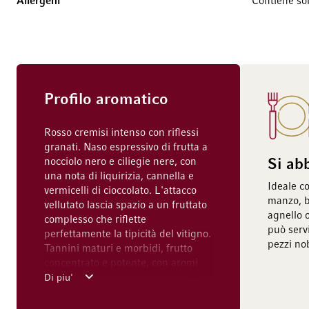
Allergeni
Contiene solf
Profilo aromatico
Rosso cremisi intenso con riflessi
granati. Naso espressivo di frutta a
nocciolo nero e ciliegie nere, con
Si ab
una nota di liquirizia, cannella e
Ideale co
vermicelli di cioccolato. L'attacco
manzo, bi
vellutato lascia spazio a un fruttato
agnello 
complesso che riflette
può serv
perfettamente la tipicità del vitigno.
pezzi nob
Tannini maturi e morbidi, frutto
concentrato e potente, con aromi
tostati discreti e perfettamente
Di piu'
integrati. Finale succoso e potente
con note di tabacco da pipa e