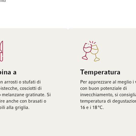
iti
bina a
Temperatura
n arrosti o stufati di
Per apprezzare al meglio i v
stecche, cosciotti di
con buon potenziale di
o melanzane gratinate. Si
invecchiamento, si consigl
ire anche con brasati o
temperatura di degustazion
ili alla griglia.
16 e i 18 °C.