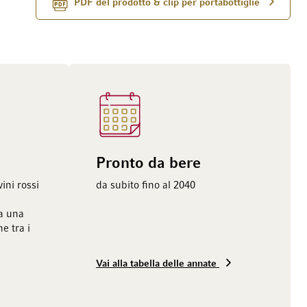
PDF del prodotto & clip per portabottiglie
Pronto da bere
ini rossi
da subito fino al 2040
ia una
e tra i
Vai alla tabella delle annate