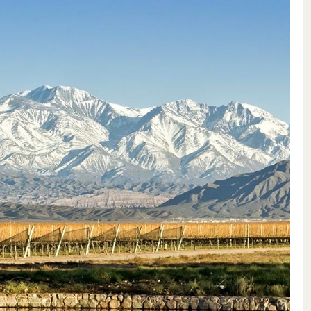
 maggiore è la differenza di
i sul livello del mare, dove si
ltura Maxima, l’escursione
nsieme alla forte luce solare,
 uniforme delle uve, che
ati. Anche a questa altitudine
auvignon Blanc, Pinot Nero e
tero vigneto a raggiungere la
 in aprile. La parcella Altura
senta una vera e propria sfida
 natura
aia e grandi pietre, e sono ottimi
ti il calore accumulato durante il
mente a mano. Le viti vengono