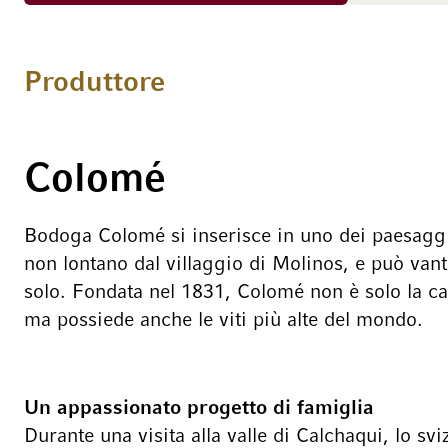
melassa. Un Malbec affascinante,
coltivato nell'arido alto deserto di
Salta, a 3100 m di altitudine.
Produttore
Colomé
Bodoga Colomé si inserisce in uno dei paesaggi
non lontano dal villaggio di Molinos, e può vant
solo. Fondata nel 1831, Colomé non è solo la can
ma possiede anche le viti più alte del mondo.
Un appassionato progetto di famiglia
Durante una visita alla valle di Calchaqui, lo s