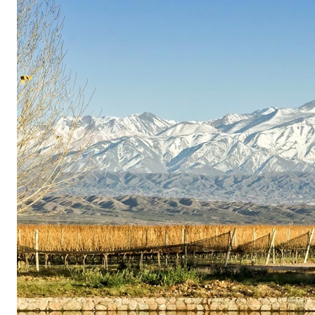
livello del mare. Più alti sono gli appezzamenti,
temperatura tra il giorno e la notte. A 3111 metr
trova il vigneto più alto del mondo, la Tenuta A
termica può raggiungere i 20 gradi centigradi. I
queste sono le condizioni ideali per lo sviluppo
producono vini altamente concentrati ed equilibr
estrema per l’Argentina si possono coltivare S
Malbec. Le uve di Malbec sono le ultime dell’in
maturazione desiderata e vengono quindi raccolte
Maxima del vigneto, di difficile accesso, rappre
logistica.
Viticoltura d’influenza francese e vicina alla
I terreni sono sabbiosi, composti da argilla, ghi
serbatoi di calore. Di notte restituiscono alle vi
giorno. La raccolta delle uve avviene esclusiva