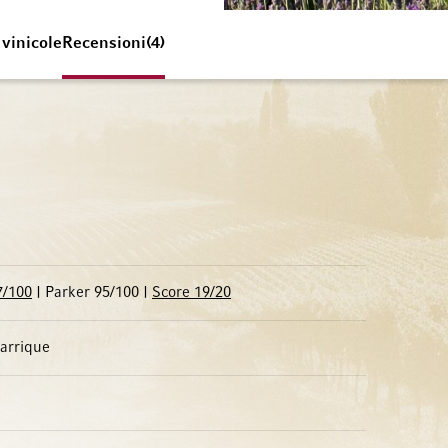
 vinicole
Recensioni
4
7/100
| Parker 95/100 |
Score 19/20
barrique