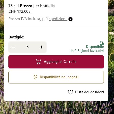
75 cl
|
Prezzo per bottiglia
CHF 172.00 / l
Prezzo IVA inclusa, più
spedizione
 galleria di immagini
Bottiglie
Disponibile
in 2-3 giorni lavorativi
Aggiungi al Carrello
Disponibilità nei negozi
Lista dei desideri