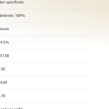
on specificato
Nebbiolo: 100%
Barolo
14.5%
351.00
.05
84.00
.70