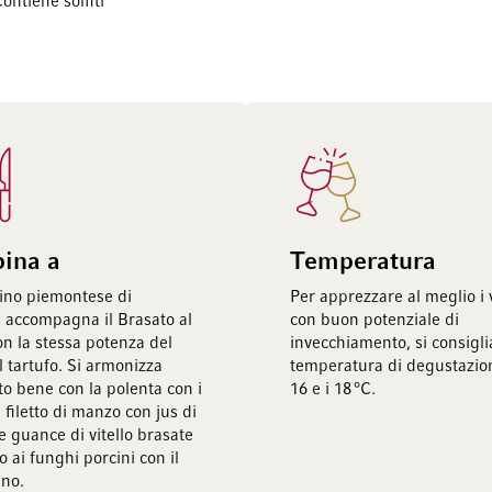
ontiene solfiti
bina a
Temperatura
ino piemontese di
Per apprezzare al meglio i v
e accompagna il Brasato al
con buon potenziale di
on la stessa potenza del
invecchiamento, si consigl
l tartufo. Si armonizza
temperatura di degustazion
to bene con la polenta con i
16 e i 18 °C.
l filetto di manzo con jus di
le guance di vitello brasate
tto ai funghi porcini con il
no.