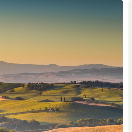
uoi tannini eleganti esprimono
ti vigneti di Castelletto a
-quantità: ogni bottiglia è
zionale della vinificazione