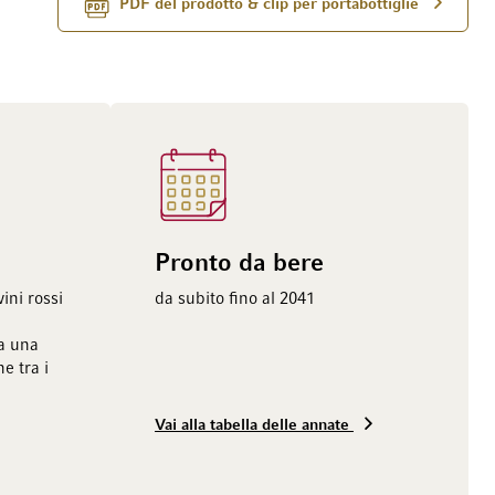
PDF del prodotto & clip per portabottiglie
Pronto da bere
ini rossi
da subito fino al 2041
ia una
e tra i
Vai alla tabella delle annate