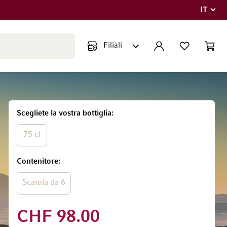
IT
Lingua
Chiudi ricerca
ACCOUNT
LISTA DEI DESIDE
CART
Minicar
Scegliete la vostra bottiglia
75 cl
Contenitore
Scatola da 6
CHF 98.00