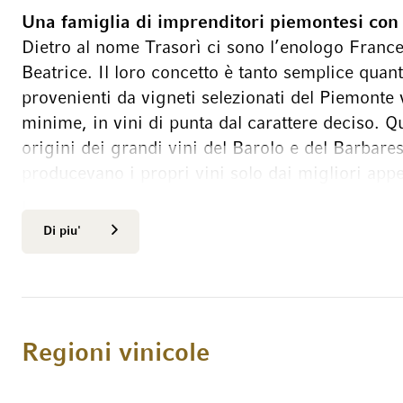
Una famiglia di imprenditori piemontesi con
Dietro al nome Trasorì ci sono l’enologo Franc
Beatrice. Il loro concetto è tanto semplice quan
provenienti da vigneti selezionati del Piemonte
minime, in vini di punta dal carattere deciso. Que
origini dei grandi vini del Barolo e del Barbare
producevano i propri vini solo dai migliori appe
Barbaresco: forza, eleganza e potenziale di in
Il Barbaresco Trasorì si contraddistingue per un
Di piu'
complesso, sostenuto da un’acidità vivace. Tan
eleganti gli conferiscono struttura e profondit
potenziale di invecchiamento. Il lungo affinamen
ne sottolinea il carattere sfaccettato.
Regioni vinicole
Barolo proveniente dai grandi appezzamenti de
Anche il Barolo Trasorì convince per la sua vivaci