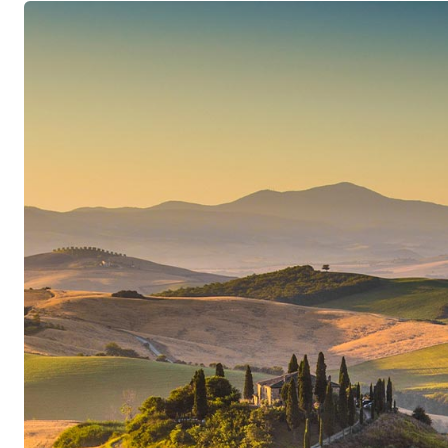
straordinaria piacevolezza di degustazione. I s
armonia e finezza. Le uve provengono dai rinoma
Monforte d’Alba e Gabutti a Serralunga d’Alba.
Esclusività grazie alle micro-quantità
La produzione avviene volutamente solo in micro
sinonimo di esclusività e di ritorno all’arte tradi
piemontese.