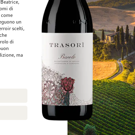
 Beatrice,
nomi di
e come
seguono un
roir scelti,
Vai alla fine della galleria di immagini
Vai all'inizio della
 che
arolo di
 buon
dizione, ma