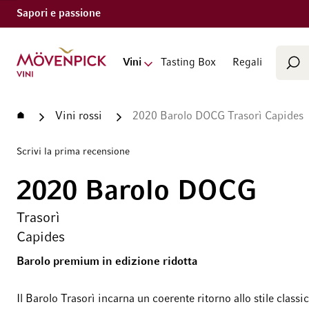
Sapori e passione
Cerca
Vai alla Home Page
Vini
Tasting Box
Regali
Cer
Home
Vini rossi
2020 Barolo DOCG Trasorì Capides
Scrivi la prima recensione
2020 Barolo DOCG
Trasorì
Capides
Barolo premium in edizione ridotta
Il Barolo Trasorì incarna un coerente ritorno allo stile classi