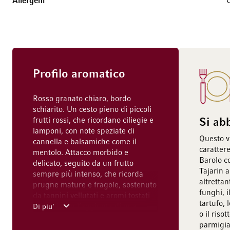
Allergeni
C
Profilo aromatico
Rosso granato chiaro, bordo
schiarito. Un cesto pieno di piccoli
frutti rossi, che ricordano ciliegie e
Si ab
lamponi, con note speziate di
Questo v
cannella e balsamiche come il
caratter
mentolo. Attacco morbido e
Barolo c
delicato, seguito da un frutto
Tajarin a
sempre più intenso, che ricorda
altrettan
prugne mature e fragole, sostenuto
funghi, i
da tannini vellutati e aromi tostati
tartufo, 
discreti, con l’aggiunta di una
Di piu'
o il riso
vivace nota speziata, finale fresco
parmigia
con lievi note terrose. Mostra