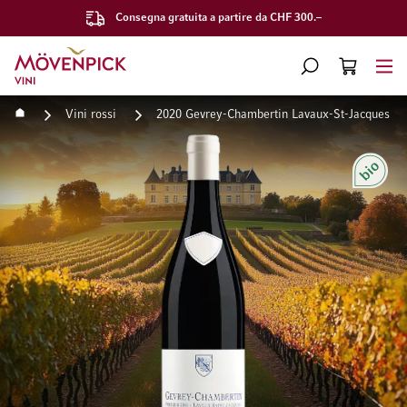
Consegna gratuita a partire da CHF 300.–
Vai alla Home Page
CERCA
CART
Minicart
Home
Vini rossi
2020 Gevrey-Chambertin Lavaux-St-Jacques 1e
Vai alla fine della galleria di immagini
Vai all'inizio della galleri
Bio