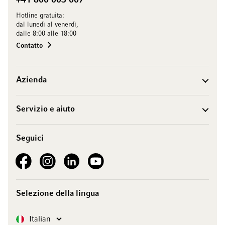
+41 800 003 007
Hotline gratuita:
dal lunedì al venerdì,
dalle 8:00 alle 18:00
Contatto
Azienda
Servizio e aiuto
Seguici
See our Facebook
See our Instagram account
See our LinkedIn
See our YouTube channel
Selezione della lingua
Lingua
Italian