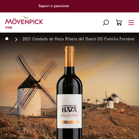
Consegna gratuita a partire da CHF 300.–
Vai alla Home Page
CERCA
CART
Minicart
Home
2021 Condado de Haza Ribera del Duero DO Familia Fernández
Vai alla fine della galleria di immagini
Vai all'inizio della galleri