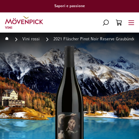
Sapori e passione
Vai alla Home Page
CERCA
CART
Minicart
Home
Vini rossi
2021 Fläscher Pinot Noir Reserve Graubünde
Vai alla fine della galleria di immagini
Vai all'inizio della galleri