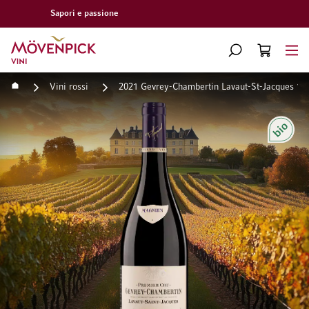
Consegna gratuita a partire da CHF 300.–
Vai alla Home Page
CERCA
CART
Minicart
Home
Vini rossi
2021 Gevrey-Chambertin Lavaut-St-Jacques 1e
Vai alla fine della galleria di immagini
Vai all'inizio della galleri
Bio