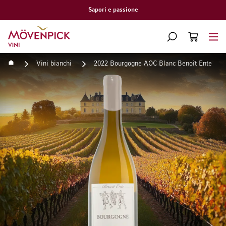
Consegna gratuita a partire da CHF 300.–
Vai alla Home Page
CERCA
CART
Minicart
Home
Vini bianchi
2022 Bourgogne AOC Blanc Benoît Ente
Vai alla fine della galleria di immagini
Vai all'inizio della galleri