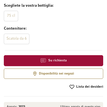
Scegliete la vostra bottiglia
75 cl
Contenitore
Scatola da 6
Su richiesta
Disponibilità nei negozi
Lista dei desideri
Annata:
2023
Ultima annata di questo vino