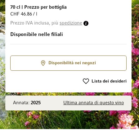
70 cl
|
Prezzo per bottiglia
CHF 46.86 / l
Prezzo IVA inclusa, più
spedizione
 galleria di immagini
Disponibile nelle filiali
Disponibilità nei negozi
Lista dei desideri
Annata:
2025
Ultima annata di questo vino