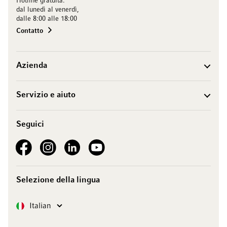
Hotline gratuita:
dal lunedì al venerdì,
dalle 8:00 alle 18:00
Contatto
Azienda
Servizio e aiuto
Seguici
See our Facebook
See our Instagram account
See our LinkedIn
See our YouTube channel
Selezione della lingua
Lingua
Italian