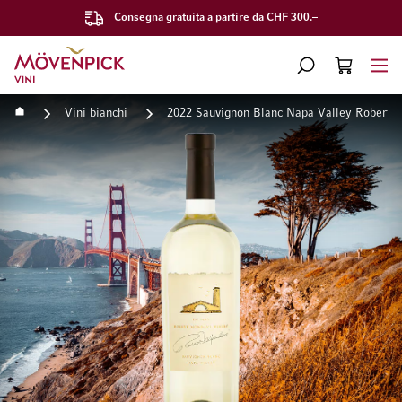
Consegna gratuita a partire da CHF 300.–
Vai alla Home Page
CERCA
CART
Minicart
Home
Vini bianchi
2022 Sauvignon Blanc Napa Valley Robert 
Vai alla fine della galleria di immagini
Vai all'inizio della galleri