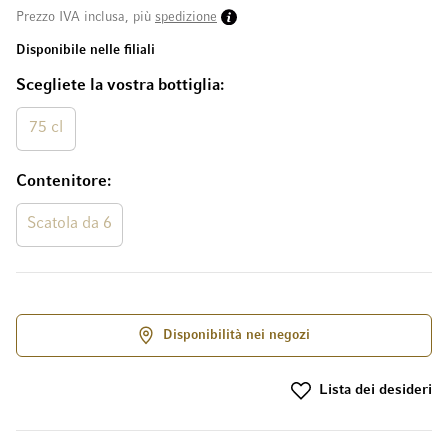
Prezzo IVA inclusa, più
spedizione
Disponibile nelle filiali
Scegliete la vostra bottiglia
75 cl
Contenitore
Scatola da 6
Disponibilità nei negozi
Lista dei desideri