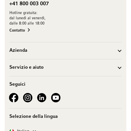
+41 800 003 007
Hotline gratuita:
dal lunedì al venerdì,
dalle 8:00 alle 18:00
Contatto
Azienda
Servizio e aiuto
Seguici
See our Facebook
See our Instagram account
See our LinkedIn
See our YouTube channel
Selezione della lingua
Lingua