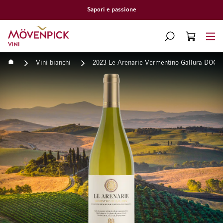
Sapori e passione
Vai alla Home Page
CERCA
CART
Minicart
Home
Vini bianchi
2023 Le Arenarie Vermentino Gallura DOCG
Vai alla fine della galleria di immagini
Vai all'inizio della galleri