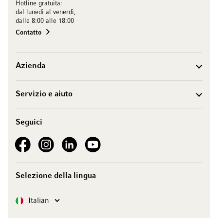
Hotline gratuita:
dal lunedì al venerdì,
dalle 8:00 alle 18:00
Contatto
Azienda
Servizio e aiuto
Seguici
See our Facebook
See our Instagram account
See our LinkedIn
See our YouTube channel
Selezione della lingua
Lingua
Italian