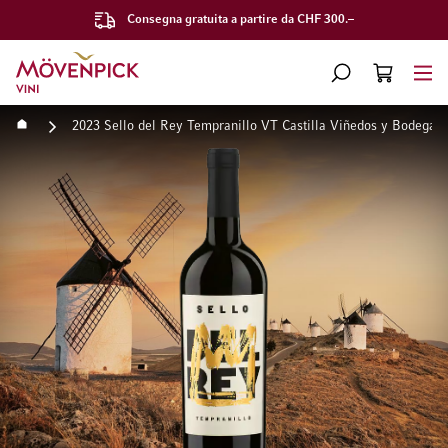
Consegna gratuita a partire da CHF 300.–
Vai alla Home Page
CERCA
CART
Minicart
Home
2023 Sello del Rey Tempranillo VT Castilla Viñedos y Bodegas
Vai alla fine della galleria di immagini
Vai all'inizio della galleri