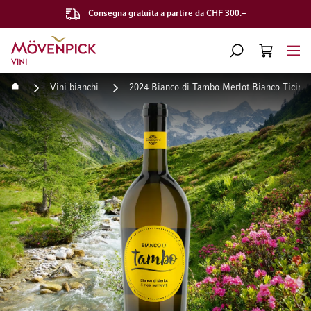
Consegna gratuita a partire da CHF 300.–
Vai alla Home Page
CERCA
CART
Minicart
Home
Vini bianchi
2024 Bianco di Tambo Merlot Bianco Ticino
Vai alla fine della galleria di immagini
Vai all'inizio della galleri