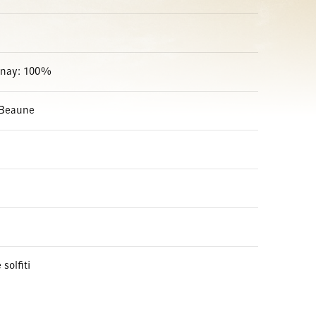
nay: 100%
 Beaune
solfiti