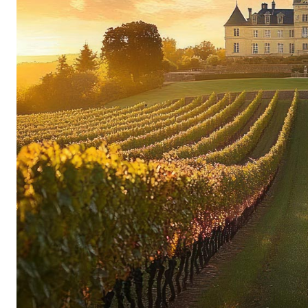
Le viti sono coltivate in modo naturale con la cl
Borgogna, una filosofia che Brigitte ha interioriz
tenuta è certificata biologica, un’altra pietra mi
frattempo anche il figlio Thomas è entrato a far 
Insieme perseguono un obiettivo chiaro: “I nost
crescente domanda dei cru del Domaine Berthe
impressionante che questa promessa viene man