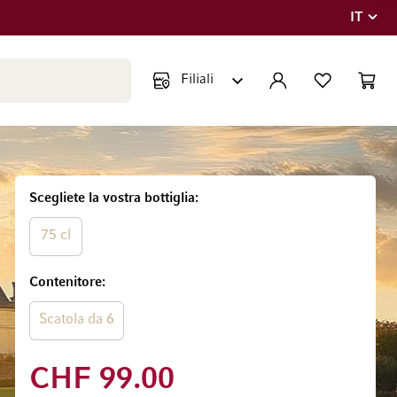
IT
Lingua
Chiudi ricerca
ACCOUNT
LISTA DEI DESIDE
CART
Minicar
Scegliete la vostra bottiglia
75 cl
Contenitore
Scatola da 6
CHF 99.00