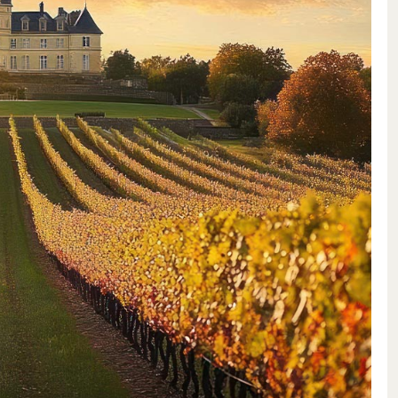
assica densità di impianto della
zato fin dall’inizio. Dal 2021 la
liare nel suo sviluppo. Nel
parte dell’azienda vinicola.
ri vini devono sedurre”. La
lemot dimostra in modo
tenuta.