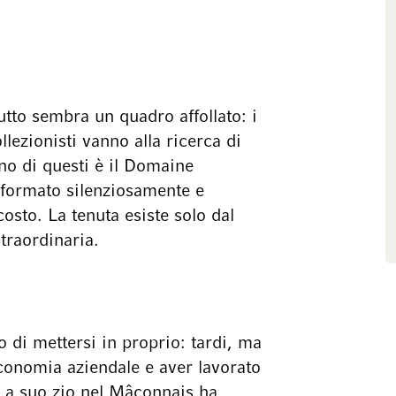
tto sembra un quadro affollato: i
llezionisti vanno alla ricerca di
Uno di questi è il Domaine
sformato silenziosamente e
osto. La tenuta esiste solo dal
traordinaria.
o di mettersi in proprio: tardi, ma
conomia aziendale e aver lavorato
a a suo zio nel Mâconnais ha