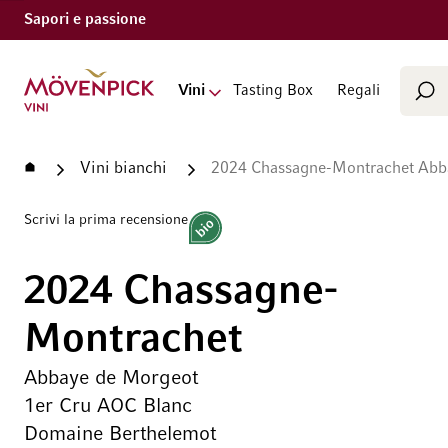
Sapori e passione
Cerca
Vai alla Home Page
Vini
Tasting Box
Regali
Cer
Home
Vini bianchi
2024 Chassagne-Montrachet Abb
Scrivi la prima recensione
Bio
2024 Chassagne-
Montrachet
Abbaye de Morgeot
1er Cru AOC Blanc
Domaine Berthelemot