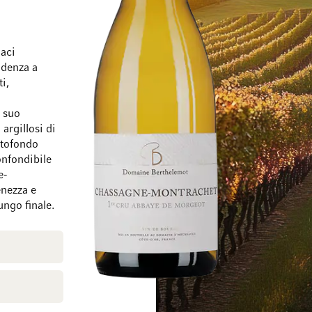
naci
ndenza a
i,
Vai alla fine della galleria di immagini
Vai all'inizio della
l suo
 argillosi di
ttofondo
onfondibile
e-
enezza e
ungo finale.