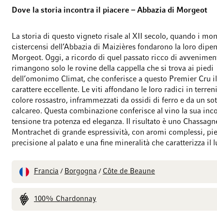
Dove la storia incontra il piacere – Abbazia di Morgeot
La storia di questo vigneto risale al XII secolo, quando i mo
cistercensi dell’Abbazia di Maizières fondarono la loro dipe
Morgeot. Oggi, a ricordo di quel passato ricco di avveniment
rimangono solo le rovine della cappella che si trova ai piedi
dell’omonimo Climat, che conferisce a questo Premier Cru i
carattere eccellente. Le viti affondano le loro radici in terreni
colore rossastro, inframmezzati da ossidi di ferro e da un so
calcareo. Questa combinazione conferisce al vino la sua inc
tensione tra potenza ed eleganza. Il risultato è uno Chassagn
Montrachet di grande espressività, con aromi complessi, pi
precisione al palato e una fine mineralità che caratterizza il l
Francia
Borgogna
Côte de Beaune
/
/
100% Chardonnay