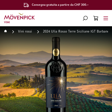
Consegna gratuita a partire da CHF 300.–
Vai alla Home Page
CERCA
CART
Minicart
Home
Vini rossi
2024 Ulìa Rosso Terre Siciliane IGT Barbanera
Vai alla fine della galleria di immagini
Vai all'inizio della galleri