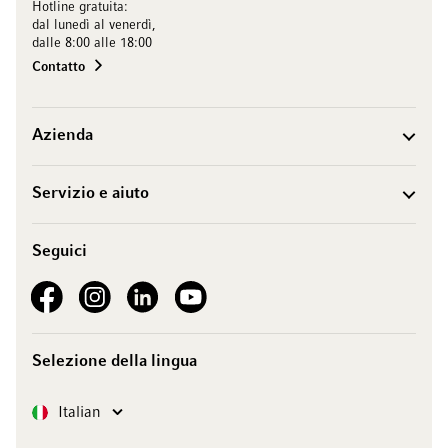
Hotline gratuita:
dal lunedì al venerdì,
dalle 8:00 alle 18:00
Contatto
Azienda
Servizio e aiuto
Seguici
See our Facebook
See our Instagram account
See our LinkedIn
See our YouTube channel
Selezione della lingua
Lingua
Italian