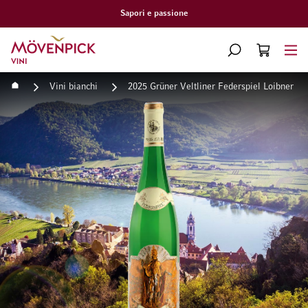
Sapori e passione
Vai alla Home Page
CERCA
CART
Minicart
Home
Vini bianchi
2025 Grüner Veltliner Federspiel Loibner Ri
Vai alla fine della galleria di immagini
Vai all'inizio della galleri