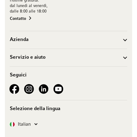
Hotline gratuita:
dal lunedì al venerdì,
dalle 8:00 alle 18:00
Contatto
Azienda
Servizio e aiuto
Seguici
See our Facebook
See our Instagram account
See our LinkedIn
See our YouTube channel
Selezione della lingua
Lingua
Italian