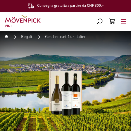
Consegna gratuita a partire da CHF 300.–
Vai alla Home Page
CERCA
CART
Minicart
Home
Regali
Geschenkset 14 - Italien
Vai alla fine della galleria di immagini
Vai all'inizio della galleri