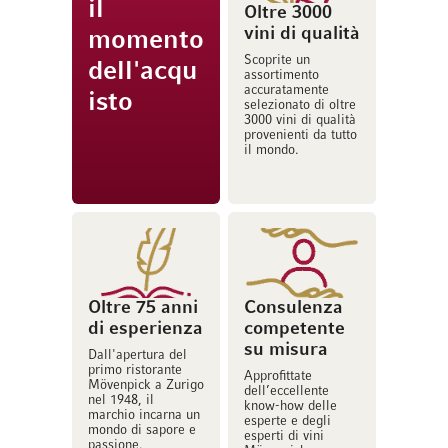
il
Oltre 3000
vini di qualità
momento
Scoprite un
dell'acqu
assortimento
accuratamente
isto
selezionato di oltre
3000 vini di qualità
provenienti da tutto
il mondo.
Oltre 75 anni
Consulenza
di esperienza
competente
su misura
Dall'apertura del
primo ristorante
Approfittate
Mövenpick a Zurigo
dell’eccellente
nel 1948, il
know-how delle
marchio incarna un
esperte e degli
mondo di sapore e
esperti di vini
passione.