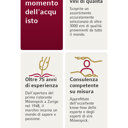
vini di qualità
momento
Scoprite un
dell'acqu
assortimento
accuratamente
isto
selezionato di oltre
3000 vini di qualità
provenienti da tutto
il mondo.
Oltre 75 anni
Consulenza
di esperienza
competente
su misura
Dall'apertura del
primo ristorante
Approfittate
Mövenpick a Zurigo
dell’eccellente
nel 1948, il
know-how delle
marchio incarna un
esperte e degli
mondo di sapore e
esperti di vini
passione.
Mövenpick.