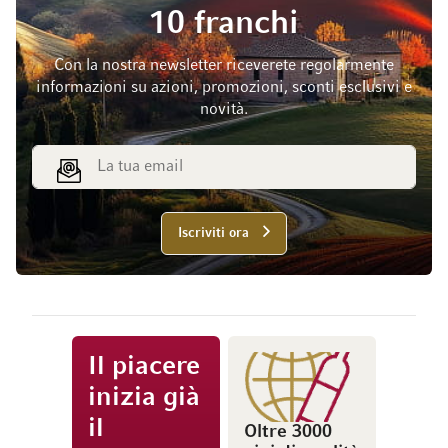
10 franchi
Con la nostra newsletter riceverete regolarmente
informazioni su azioni, promozioni, sconti esclusivi e
novità.
Indirizzo email
Iscriviti ora
Il piacere
inizia già
il
Oltre 3000