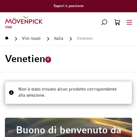
Sapori e passione
Vai alla Home Page
CERCA
CART
Minicart
Home
Vini rosati
Italia
Venetien
Venetien
0
Non è stato trovato alcun prodotto corrispondente
alla selezione.
Buono di benvenuto da