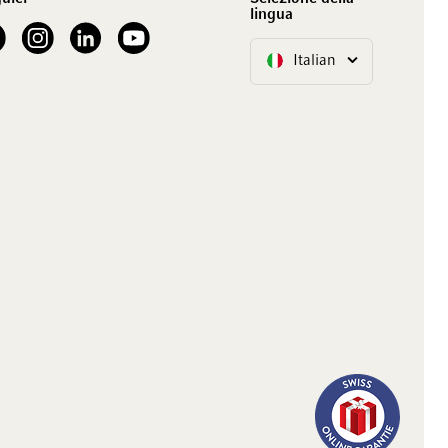
lingua
our Facebook
See our Instagram account
See our LinkedIn
See our YouTube channel
Italian
Lingua