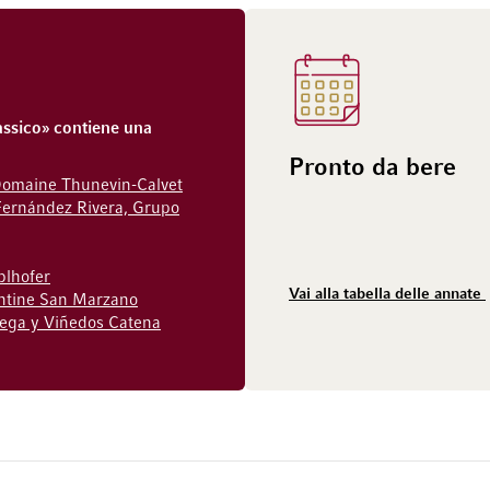
assico» contiene una
Pronto da bere
 Domaine Thunevin-Calvet
Fernández Rivera, Grupo
blhofer
Vai alla tabella delle annate
antine San Marzano
ega y Viñedos Catena