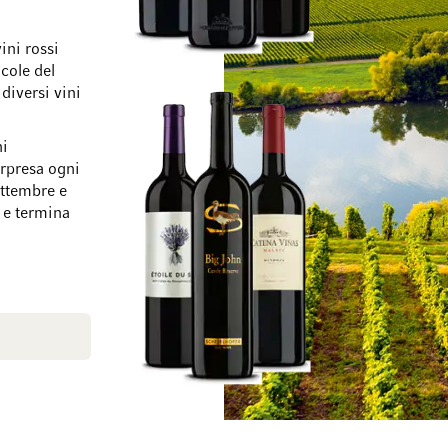
ini rossi
icole del
diversi vini
Vai alla fine della galleria di immagini
Vai all'inizio della
ni
orpresa ogni
ettembre e
 e termina