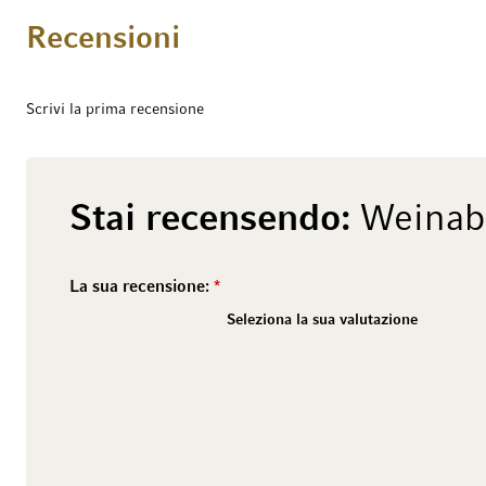
Recensioni
Scrivi la prima recensione
Stai recensendo:
Weinab
La sua recensione:
2 stars
1 star
4 stars
3 stars
6 stars
5 stars
8 stars
7 stars
10 stars
9 stars
Seleziona la sua valutazione