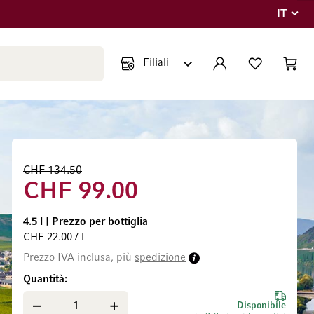
IT
Lingua
Chiudi ricerca
ACCOUNT
LISTA DEI DESIDE
CART
Minicar
CHF 134.50
CHF 99.00
4.5 l
|
Prezzo per bottiglia
CHF 22.00 / l
Prezzo IVA inclusa, più
spedizione
Quantità
Disponibile