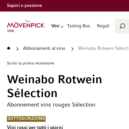
Sapori e passione
Cerca
Vai alla Home Page
Vini
Tasting Box
Regali
Cer
Home
Abbonamenti al vino
Weinabo Rotwein Sélect
Scrivi la prima recensione
Weinabo Rotwein
Sélection
Abonnement vins rouges Sélection
SOTTOSCRIZIONE
Vini rossi per tutti i giorni