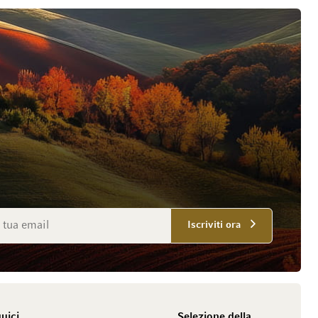
mail
Iscriviti ora
uici
Selezione della