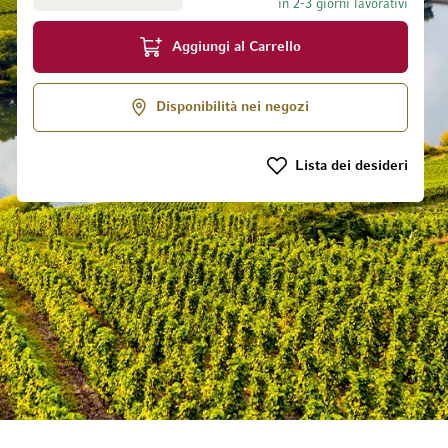
in 2-3 giorni lavorativi
Aggiungi al Carrello
 galleria di immagini
Disponibilità nei negozi
Lista dei desideri