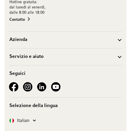
Hotline gratuita:
dal lunedì al venerdì,
dalle 8:00 alle 18:00
Contatto
Azienda
Servizio e aiuto
Seguici
See our Facebook
See our Instagram account
See our LinkedIn
See our YouTube channel
Selezione della lingua
Lingua
Italian