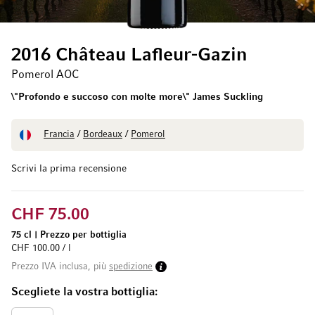
2016 Château Lafleur-Gazin
Pomerol AOC
\"Profondo e succoso con molte more\" James Suckling
Francia
/
Bordeaux
/
Pomerol
Scrivi la prima recensione
CHF 75.00
75 cl
|
Prezzo per bottiglia
CHF 100.00 / l
Prezzo IVA inclusa, più
spedizione
Scegliete la vostra bottiglia