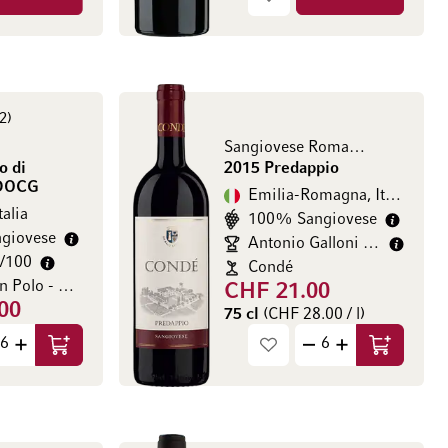
2
Sangiovese Romagna DOC
o di
2015 Predappio
 DOCG
Emilia-Romagna, Italia
talia
100% Sangiovese
giovese
Antonio Galloni 92+/100
8/100
Condé
Poggio San Polo - Marilisa Allegrini
CHF 21.00
00
75 cl
(CHF 28.00 / l)
.67 / l)
Aggiungi al Carrello
Aggiungi a