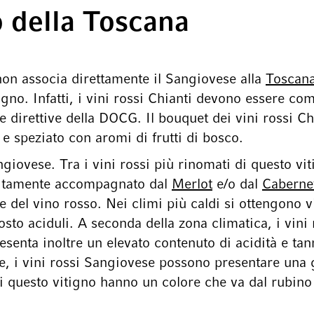
co della Toscana
 non associa direttamente il Sangiovese alla
Toscan
gno. Infatti, i vini rossi Chianti devono essere 
ere direttive della DOCG. Il bouquet dei vini rossi C
 e speziato con aromi di frutti di bosco.
ngiovese. Tra i vini rossi più rinomati di questo vi
olitamente accompagnato dal
Merlot
e/o dal
Caberne
e del vino rosso. Nei climi più caldi si ottengono v
ttosto aciduli. A seconda della zona climatica, i vin
esenta inoltre un elevato contenuto di acidità e ta
e, i vini rossi Sangiovese possono presentare una g
di questo vitigno hanno un colore che va dal rubino