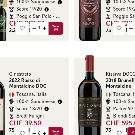
100% Sangiovese
100% San
Score 19/20
Score 19/
Poggio San Polo - Marilisa Allegrini
CHF 398.00
CHF 220.
2.25 l
(CHF 176.89 / l)
75 cl
(CHF 293
Aggiungi al Carrello
Ginestreto
Riserva DOC
2022 Rosso di
2018 Brunell
Montalcino DOC
Montalcino
Toscana, Italia
Toscana, I
100% Sangiovese
100% San
Score 18/20
Parker 97
Eredi Fuligni
Biondi Sa
CHF 39.50
CHF 595.
75 cl
(CHF 52.67 / l)
75 cl
(CHF 793
S