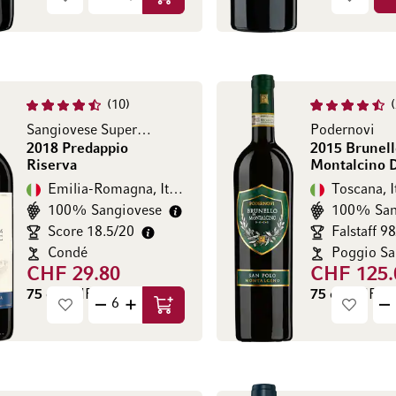
Aggiungi al Carrello
10
Sangiovese Superiore Romagna DOC
Podernovi
2018 Predappio
2015 Brunell
Riserva
Montalcino
Emilia-Romagna, Italia
Toscana, I
100% Sangiovese
100% San
Score 18.5/20
Falstaff 9
Condé
CHF 29.80
CHF 125.
75 cl
(CHF 39.73 / l)
75 cl
(CHF 166
Aggiungi al Carrello