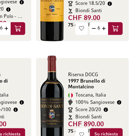
giovese
Score 18.5/20
20
Biondi Santi
Poggio San Polo - Marilisa Allegrini
CHF 89.00
00
75 cl
(CHF 105.33 / l)
.33 / l)
Aggiungi al Carrello
Aggiungi a
G
Riserva DOCG
o di
1997 Brunello di
Montalcino
talia
Toscana, Italia
giovese
100% Sangiovese
+/100
Score 20/20
nti
Biondi Santi
00
CHF 890.00
.33 / l)
75 cl
(CHF 1’186.67 / l)
u richiesta
Su richiesta