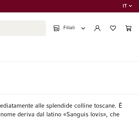
IT
Lingua
Chiudi ricerca
ACCOUNT
LISTA DEI DESIDE
CART
Minicar
iatamente alle splendide colline toscane. È
 nome deriva dal latino «Sanguis lovis», che