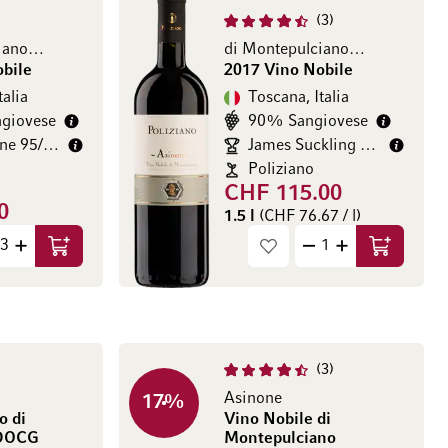
3
di Montepulciano DOCG
di Montepulciano DOCG
bile
2017 Vino Nobile
talia
Toscana, Italia
giovese
90% Sangiovese
Doctor Wine 95/100
James Suckling 94/100
Poliziano
CHF 115.00
0
1.5 l
(CHF 76.67 / l)
.00 / l)
Aggiungi al Carrello
Aggiungi a
3
Asinone
17
%
o di
Vino Nobile di
 DOCG
Montepulciano