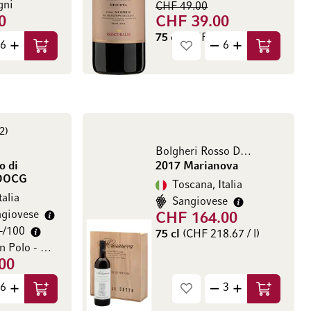
gni
CHF 49.00
0
CHF 39.00
.33 / l)
75 cl
(CHF 52.00 / l)
Aggiungi al Carrello
Aggiungi a
2
Bolgheri Rosso DOC Superiore
o di
2017 Marianova
 DOCG
Toscana, Italia
talia
Sangiovese
giovese
CHF 164.00
+/100
75 cl
(CHF 218.67 / l)
Poggio San Polo - Marilisa Allegrini
00
.67 / l)
Aggiungi al Carrello
Aggiungi a