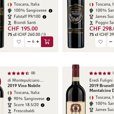
Toscana, Italia
Toscana, I
100% Sangiovese
100% San
Falstaff 99/100
Biondi Santi
CHF 195.00
CHF 298.
75 cl
(CHF 260.00 / l)
75 cl
(CHF 397
Aggiungi al Carrello
8
di Montepulciano DOCG
Eredi Fuligni
2019 Vino Nobile
2019 Brunell
Montalcino
Toscana, Italia
Toscana, I
90% Sangiovese
100% San
Score 18.5/20
Frescobaldi