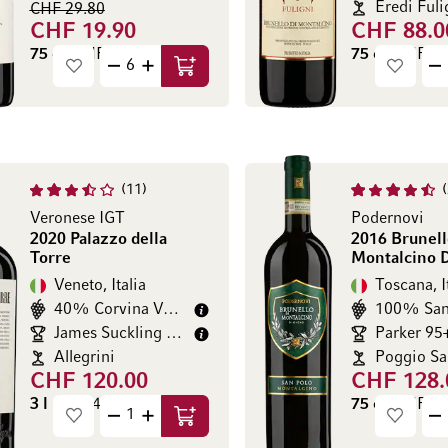
Eredi Fuli
CHF 29.80
CHF 19.90
CHF 88.0
75 cl
(CHF 26.53 / l)
75 cl
(CHF 117
Aggiungi al Carrello
11
Veronese IGT
Podernovi
2020 Palazzo della
2016 Brunell
Torre
Montalcino
Veneto, Italia
Toscana, I
40% Corvina Veronese
100% San
James Suckling 95/100
Parker 95
Allegrini
CHF 120.00
CHF 128.
3 l
(CHF 40.00 / l)
75 cl
(CHF 170
Aggiungi al Carrello