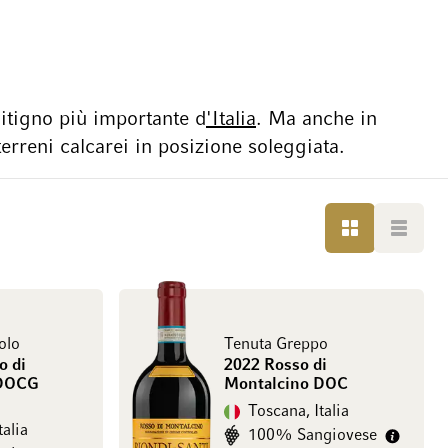
 vitigno più importante d
'Italia
. Ma anche in
terreni calcarei in posizione soleggiata.
GRIGLIA
LISTA
olo
Tenuta Greppo
o di
2022 Rosso di
 DOCG
Montalcino DOC
Toscana, Italia
talia
100% Sangiovese