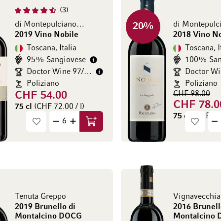
3
di Montepulciano DOCG
20
%
2019 Vino Nobile
2018 Vino No
Toscana, Italia
Toscana, I
95% Sangiovese
100% San
Doctor Wine 97/100
Poliziano
Poliziano
CHF 98.00
CHF 54.00
CHF 78.0
75 cl
(CHF 72.00 / l)
75 cl
(CHF 104
Aggiungi al Carrello
Tenuta Greppo
Vignavecchia
2019 Brunello di
2016 Brunell
Montalcino DOCG
Montalcino