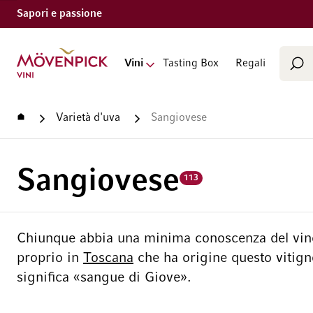
Sapori e passione
Cerca
Vai alla Home Page
Vini
Tasting Box
Regali
Cer
Home
Varietà d'uva
Sangiovese
Sangiovese
113
Chiunque abbia una minima conoscenza del vino
proprio in
Toscana
che ha origine questo vitigno
significa «sangue di Giove».