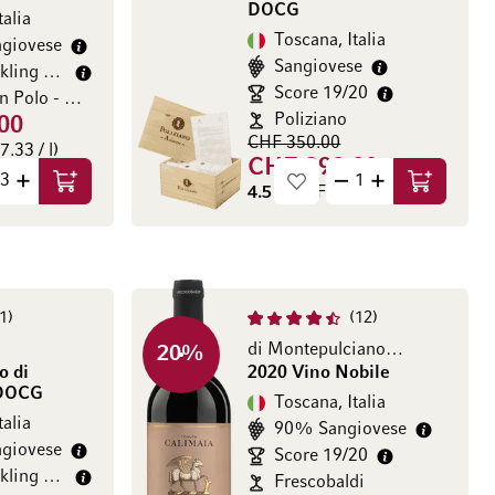
DOCG
talia
Toscana, Italia
giovese
Sangiovese
James Suckling 97/100
Score 19/20
Poggio San Polo - Marilisa Allegrini
Poliziano
00
CHF 350.00
.33 / l)
CHF 290.00
Aggiungi al Carrello
Aggiungi a
4.5 l
(CHF 64.44 / l)
1
12
di Montepulciano DOCG Riserva
20
%
o di
2020 Vino Nobile
 DOCG
Toscana, Italia
talia
90% Sangiovese
giovese
Score 19/20
James Suckling 98/100
Frescobaldi