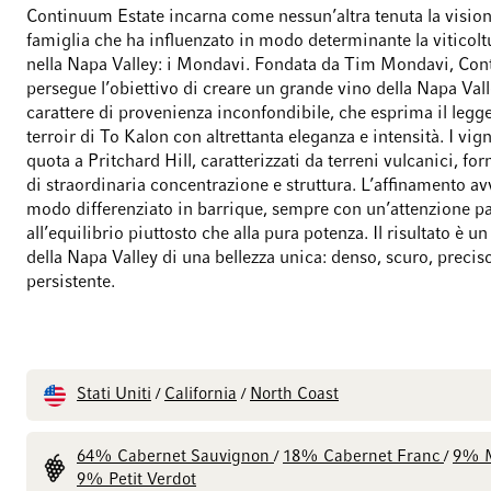
Continuum Estate incarna come nessun’altra tenuta la vision
famiglia che ha influenzato in modo determinante la viticol
nella Napa Valley: i Mondavi. Fondata da Tim Mondavi, Co
persegue l’obiettivo di creare un grande vino della Napa Vall
carattere di provenienza inconfondibile, che esprima il legg
terroir di To Kalon con altrettanta eleganza e intensità. I vign
quota a Pritchard Hill, caratterizzati da terreni vulcanici, fo
di straordinaria concentrazione e struttura. L’affinamento av
modo differenziato in barrique, sempre con un’attenzione pa
all’equilibrio piuttosto che alla pura potenza. Il risultato è u
della Napa Valley di una bellezza unica: denso, scuro, precis
persistente.
Stati Uniti
California
North Coast
/
/
64% Cabernet Sauvignon
18% Cabernet Franc
9% M
/
/
9% Petit Verdot