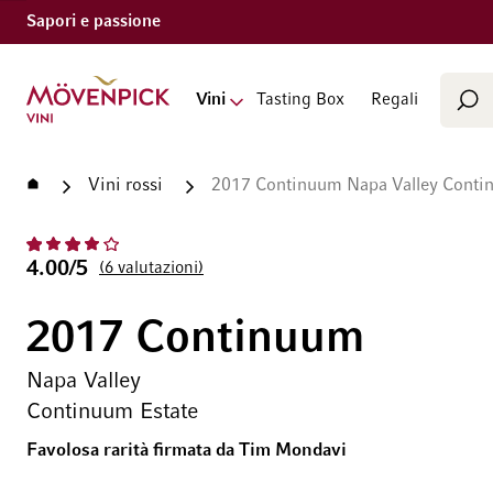
Sapori e passione
Cerca
Vai alla Home Page
Vini
Tasting Box
Regali
Cer
Home
Vini rossi
2017 Continuum Napa Valley Conti
4.00/5
6
valutazioni
2017 Continuum
Napa Valley
Continuum Estate
Favolosa rarità firmata da Tim Mondavi