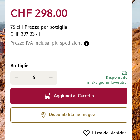
CHF 298.00
75 cl
|
Prezzo per bottiglia
CHF 397.33 / l
Prezzo IVA inclusa, più
spedizione
 galleria di immagini
Bottiglie
Disponibile
in 2-3 giorni lavorativi
Aggiungi al Carrello
Disponibilità nei negozi
Lista dei desideri