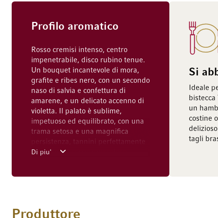
Profilo aromatico
Rosso cremisi intenso, centro
impenetrabile, disco rubino tenue.
Un bouquet incantevole di mora,
Si ab
grafite e ribes nero, con un secondo
Ideale 
naso di salvia e confettura di
bistecca
amarene, e un delicato accenno di
un hamb
violetta. Il palato è sublime,
costine o
impetuoso ed equilibrato, con una
delizioso
trama setosa e una magnifica
tagli bra
persistenza, tannini perfettamente
maturi e un corpo muscoloso.
Di piu'
Esplosione di ribes nero nel finale
concentrato e molto complesso, con
note di tartufo al cioccolato
fondente, alloro e petali di rosa
essiccati.
Produttore