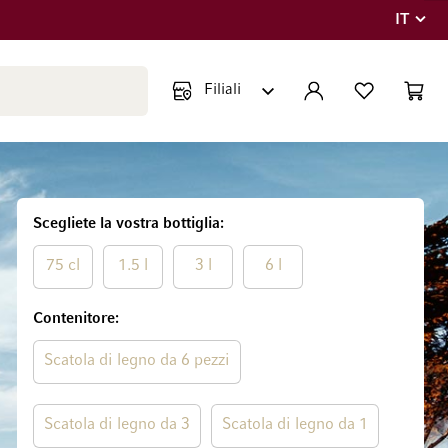
IT
Lingua
Chiudi ricerca
ACCOUNT
LISTA DEI DESIDE
CART
Minicar
Scegliete la vostra bottiglia
75 cl
1.5 l
3 l
6 l
Contenitore
Scatola di legno da 6 pezzi
Scatola di legno da 3
Scatola di legno da 1