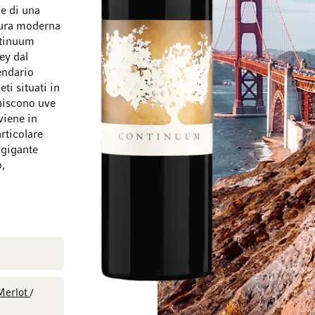
e di una
tura moderna
ntinuum
ey dal
endario
eti situati in
Vai alla fine della galleria di immagini
Vai all'inizio della
rniscono uve
viene in
rticolare
n gigante
o,
erlot
/