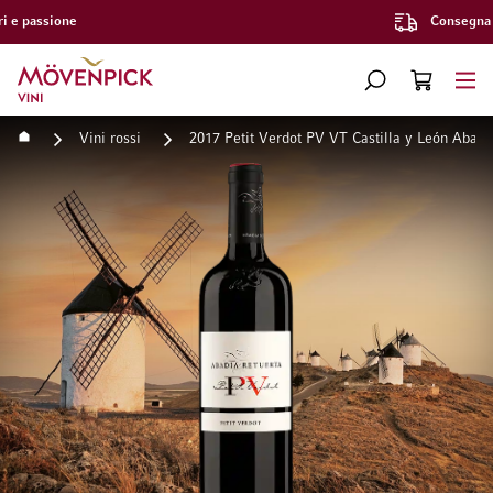
Consegna gratuita a partire da CHF 300.–
Vai alla Home Page
CERCA
CART
Minicart
Home
Vini rossi
2017 Petit Verdot PV VT Castilla y León Abadí
Vai alla fine della galleria di immagini
Vai all'inizio della galleri