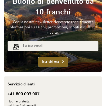
Buono di benvenuto da
10 franchi
Con la nostra newsletter riceverete regolarmente
informazioni su azioni, promozioni, sconti esclusivi e
novità.
Indirizzo email
Iscriviti ora
Servizio clienti
+41 800 003 007
Hotline gratuita:
dal lunedì al venerdì,