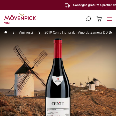
Consegna gratuita a partire da CHF 300.–
Vai alla Home Page
CERCA
CART
Minicart
Home
Vini rossi
2019 Cenit Tierra del Vino de Zamora DO Bode
Vai alla fine della galleria di immagini
Vai all'inizio della galleri