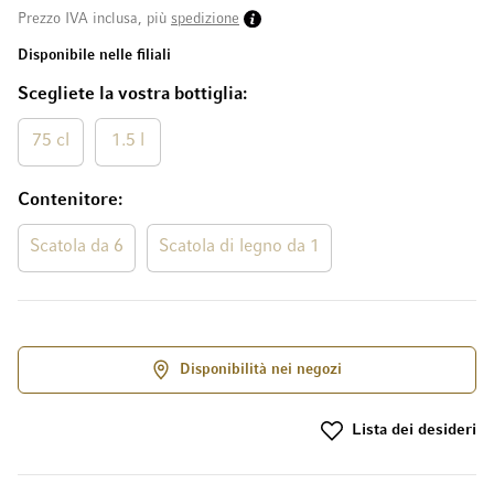
Prezzo IVA inclusa, più
spedizione
Disponibile nelle filiali
Scegliete la vostra bottiglia
75 cl
1.5 l
Contenitore
Scatola da 6
Scatola di legno da 1
Disponibilità nei negozi
Lista dei desideri