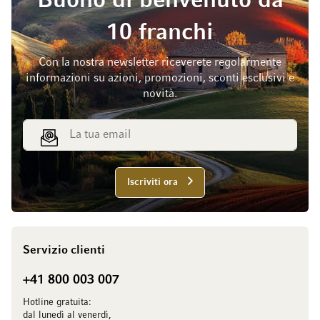
Buono di benvenuto da
10 franchi
Con la nostra newsletter riceverete regolarmente
informazioni su azioni, promozioni, sconti esclusivi e
novità.
Indirizzo email
Iscriviti ora
Servizio clienti
+41 800 003 007
Hotline gratuita:
dal lunedì al venerdì,