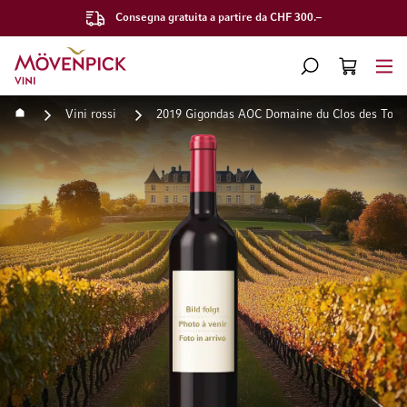
Consegna gratuita a partire da CHF 300.–
Vai alla Home Page
CERCA
CART
Minicart
Home
Vini rossi
2019 Gigondas AOC Domaine du Clos des Toure
Vai alla fine della galleria di immagini
Vai all'inizio della galleri