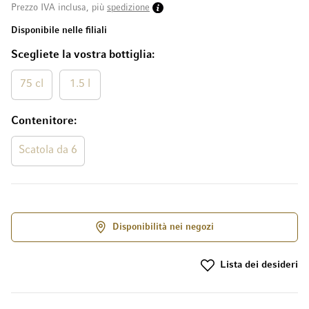
Prezzo IVA inclusa, più
spedizione
Disponibile nelle filiali
Scegliete la vostra bottiglia
75 cl
1.5 l
Contenitore
Scatola da 6
Disponibilità nei negozi
Lista dei desideri