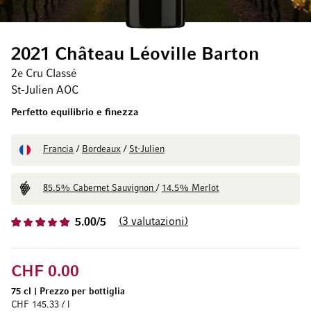
2021 Château Léoville Barton
2e Cru Classé
St-Julien AOC
Perfetto equilibrio e finezza
Francia
/
Bordeaux
/
St-Julien
85.5% Cabernet Sauvignon
/
14.5% Merlot
3
valutazioni
5.00/5
CHF 0.00
75 cl
|
Prezzo per bottiglia
CHF 145.33 / l