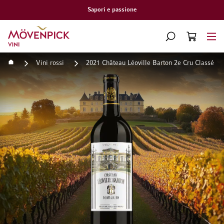
Sapori e passione
Vai alla Home Page
CERCA
CART
Minicart
Home
Vini rossi
2021 Château Léoville Barton 2e Cru Classé St
Vai alla fine della galleria di immagini
Vai all'inizio della galleri