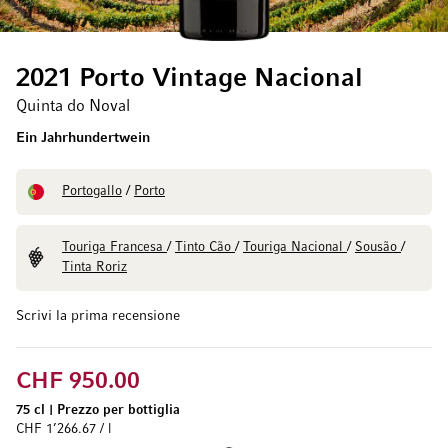
2021 Porto Vintage Nacional
Quinta do Noval
Ein Jahrhundertwein
Portogallo
/
Porto
Touriga Francesa
/
Tinto Cão
/
Touriga Nacional
/
Sousão
/
Tinta Roriz
Scrivi la prima recensione
CHF 950.00
75 cl
|
Prezzo per bottiglia
CHF 1’266.67 / l