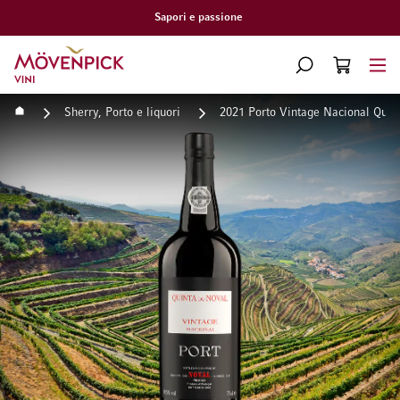
Consegna gratuita a partire da CHF 300.–
Vai alla Home Page
CERCA
CART
Minicart
Home
Sherry, Porto e liquori
2021 Porto Vintage Nacional Quin
Vai alla fine della galleria di immagini
Vai all'inizio della galleri