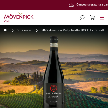
Consegna gratuita a partire da CHF 300.–
Vai alla Home Page
CERCA
CART
Minicart
Home
Vini rossi
2022 Amarone Valpolicella DOCG La Groletta C
Vai alla fine della galleria di immagini
Vai all'inizio della galleri