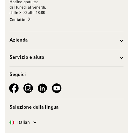
Hotline gratuita:
dal lunedì al venerdì,
dalle 8:00 alle 18:00
Contatto
Azienda
Servizio e aiuto
Seguici
See our Facebook
See our Instagram account
See our LinkedIn
See our YouTube channel
Selezione della lingua
Lingua
Italian