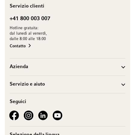
Servizio clienti
+41 800 003 007
Hotline gratuita:
dal lunedì al venerdì,
dalle 8:00 alle 18:00
Contatto
Azienda
Servizio e aiuto
Seguici
See our Facebook
See our Instagram account
See our LinkedIn
See our YouTube channel
Selezione della lingua