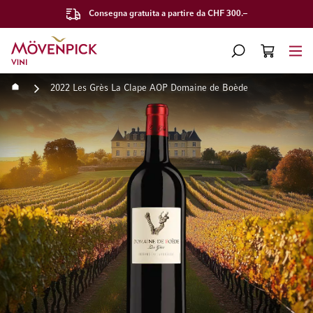
Consegna gratuita a partire da CHF 300.–
Vai alla Home Page
CERCA
CART
Minicart
Home
2022 Les Grès La Clape AOP Domaine de Boède
Vai alla fine della galleria di immagini
Vai all'inizio della galleri