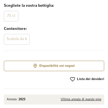
Scegliete la vostra bottiglia
75 cl
Contenitore
Scatola da 6
Disponibilità nei negozi
Lista dei desideri
Annata:
2023
Ultima annata di questo vino