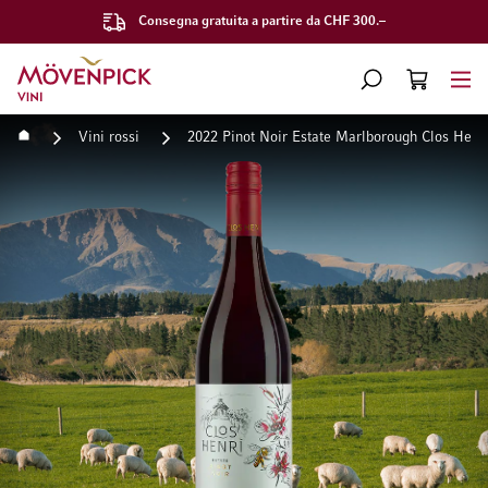
Consegna gratuita a partire da CHF 300.–
Vai alla Home Page
CERCA
CART
Minicart
Home
Vini rossi
2022 Pinot Noir Estate Marlborough Clos Henr
Vai alla fine della galleria di immagini
Vai all'inizio della galleri