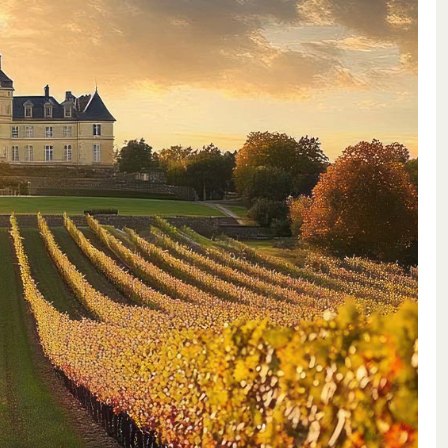
li: per assoluta convinzione, tutti
ivazione dei vigneti avviene in
mente all’uso di fertilizzanti
 perfetto della loro maturazione,
gustate prima di essere raccolte
 esclusivamente per gravità in
i Chavignol, che offre condizioni
 hanno più di 80 anni: un tesoro
i di minerali della regione queste
on aromi concentrati e una
tante, il Sauvignon Blanc, occupa
rgeois e si distingue, a seconda
carattere estremamente versatile: