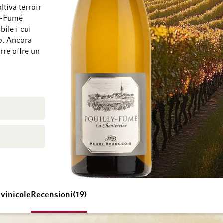
ltiva terroir
ly-Fumé
ile i cui
Vai alla fine della galleria di immagini
Vai all'inizio della 
eo. Ancora
rre offre un
 vinicole
Recensioni
19