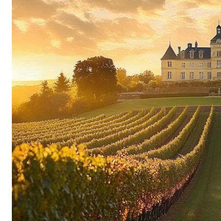
personale e di molti piccoli ma essenziali dettag
i lavori vengono eseguiti a mano, inoltre la colt
modo ecologico e naturale, rinunciando completa
chimici e pesticidi. Per determinare il momento
le uve di ogni parcella vengono regolarmente de
con cura a mano; la vinificazione avviene infine
una cantina situata in profondità nelle colline d
ottimali per la maturazione dei vini.
Diversità del terroir sfruttata alla perfezione
I vigneti si estendono su 72 ettari e alcune viti
estremamente prezioso, perché sui terreni ricch
vecchie viti producono uve molto particolari, c
spiccata mineralità. Il vitigno bianco più impor
circa l’80% della superficie vitata di Henri Bou
del terroir o della maturità dell’uva, per il suo 