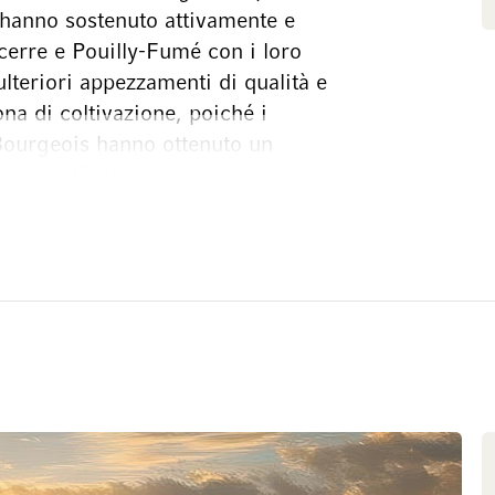
o hanno sostenuto attivamente e
cerre e Pouilly-Fumé con i loro
ulteriori appezzamenti di qualità e
na di coltivazione, poiché i
 Bourgeois hanno ottenuto un
nche all’estero.
ata di generazione in
n-Christophe sono entrati a far
 meticolosità della cura dei
servazione del sapere tramandato
diano, così come l’apertura verso
ità dei vini di Henri Bourgeois
un lavoro meticoloso, di dedizione