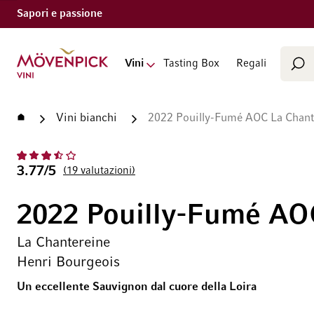
Sapori e passione
Cerca
Vai alla Home Page
Vini
Tasting Box
Regali
Cer
Home
Vini bianchi
2022 Pouilly-Fumé AOC La Chant
3.77/5
19
valutazioni
2022 Pouilly-Fumé AO
La Chantereine
Henri Bourgeois
Un eccellente Sauvignon dal cuore della Loira