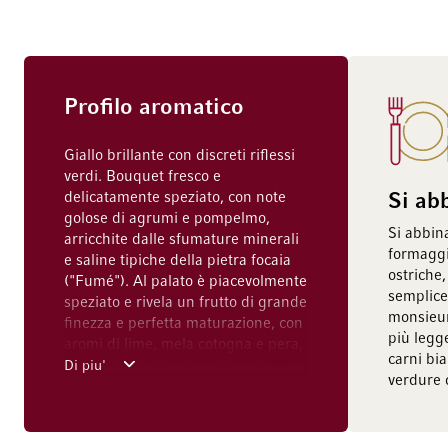
Profilo aromatico
Giallo brillante con discreti riflessi
verdi. Bouquet fresco e
delicatamente speziato, con note
Si ab
golose di agrumi e pompelmo,
Si abbin
arricchite dalle sfumature minerali
formaggi
e saline tipiche della pietra focaia
ostriche,
("Fumé"). Al palato è piacevolmente
semplice
speziato e rivela un frutto di grande
monsieur
finezza e perfetta maturazione, con
più legg
aromi di lime, mela cotogna e pera,
carni bia
con tocchi di fiori bianchi e un
Di piu'
verdure 
accenno di pepe spezzato. Bella
morbidezza, succosità e finezza fino
al lungo finale.