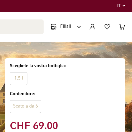
IT
Lingua
Chiudi ricerca
ACCOUNT
LISTA DEI DESIDE
CART
Minicar
Scegliete la vostra bottiglia
1.5 l
Contenitore
Scatola da 6
CHF 69.00