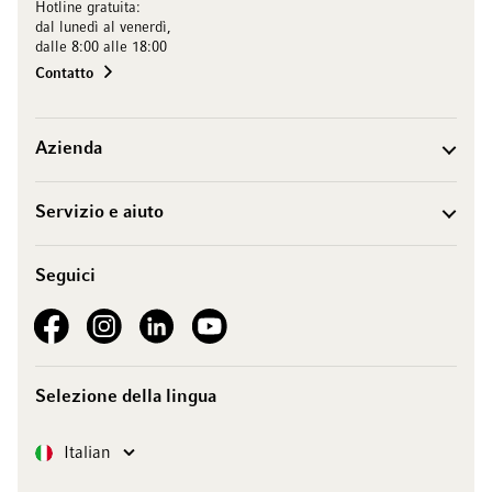
Hotline gratuita:
dal lunedì al venerdì,
dalle 8:00 alle 18:00
Contatto
Azienda
Servizio e aiuto
Seguici
See our Facebook
See our Instagram account
See our LinkedIn
See our YouTube channel
Selezione della lingua
Lingua
Italian