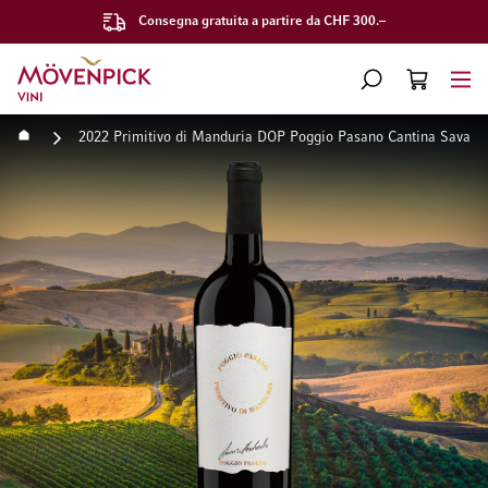
Consegna gratuita a partire da CHF 300.–
Vai alla Home Page
CERCA
CART
Minicart
Home
2022 Primitivo di Manduria DOP Poggio Pasano Cantina Sava
Vai alla fine della galleria di immagini
Vai all'inizio della galleri