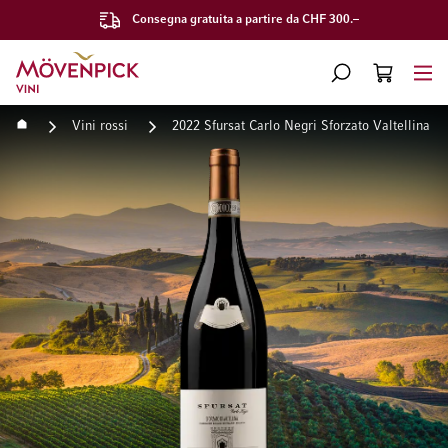
Consegna gratuita a partire da CHF 300.–
Vai alla Home Page
CERCA
CART
Minicart
Home
Vini rossi
2022 Sfursat Carlo Negri Sforzato Valtellina 
Vai alla fine della galleria di immagini
Vai all'inizio della galleri