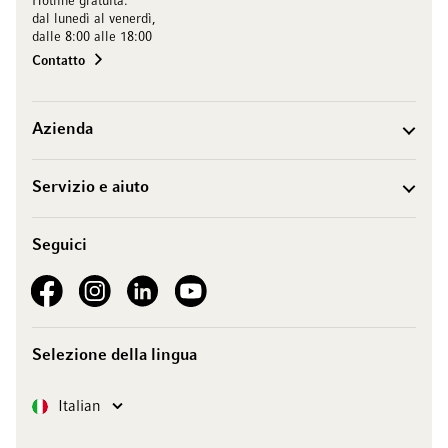
Hotline gratuita:
dal lunedì al venerdì,
dalle 8:00 alle 18:00
Contatto
Azienda
Servizio e aiuto
Seguici
See our Facebook
See our Instagram account
See our LinkedIn
See our YouTube channel
Selezione della lingua
Lingua
Italian