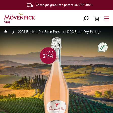
Consegna gratuita a partire da CHF 300.–
Vai alla Home Page
CERCA
CART
Minicart
Home
2023 Bacio d'Oro Rosé Prosecco DOC Extra Dry Perlage
Vai alla fine della galleria di immagini
Vai all'inizio della galleri
Bio
Fino a
21
%