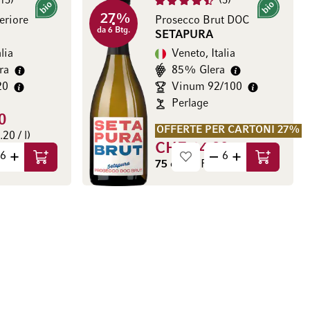
15
5
Bio
Bio
27%
eriore
Prosecco Brut DOC
da 6 Btg.
SETAPURA
lia
Veneto, Italia
ra
85% Glera
20
Vinum 92/100
Perlage
0
OFFERTE PER CARTONI 27%
20 / l)
CHF 14.80
Aggiungi al Carrello
Aggiungi a
75 cl
(CHF 19.73 / l)