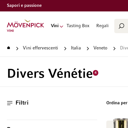
Sapori e passione
Cerca
Vai alla Home Page
Vini
Tasting Box
Regali
Cer
Home
Vini effervescenti
Italia
Veneto
Div
Divers Vénétie
4
Filtri
Ordina per