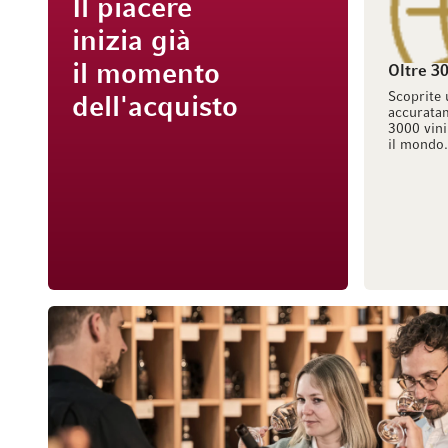
Il piacere
inizia già
il momento
Oltre 30
Scoprite 
dell'acquisto
accuratam
3000 vini
il mondo.