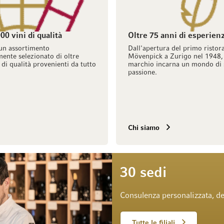
00 vini di qualità
Oltre 75 anni di esperien
un assortimento
Dall'apertura del primo ristor
ente selezionato di oltre
Mövenpick a Zurigo nel 1948, 
 di qualità provenienti da tutto
marchio incarna un mondo di 
passione.
Chi siamo
30 sedi
Consulenza personalizzata, de
Tutte le filiali