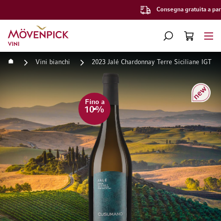
Consegna gratuita a partire da CHF 300.–
Vai alla Home Page
CERCA
CART
Minicart
Home
Vini bianchi
2023 Jalé Chardonnay Terre Siciliane IGT V
Vai alla fine della galleria di immagini
Vai all'inizio della galleri
Nuov
Fino a
10
%