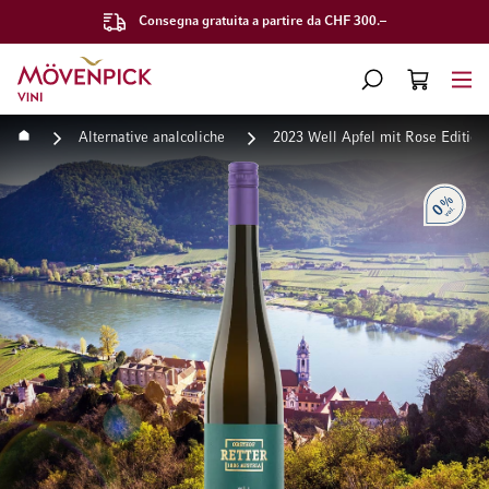
Consegna gratuita a partire da CHF 300.–
Vai alla Home Page
CERCA
CART
Minicart
Home
Alternative analcoliche
2023 Well Apfel mit Rose Editio
Vai alla fine della galleria di immagini
Vai all'inizio della galleri
Alcoho