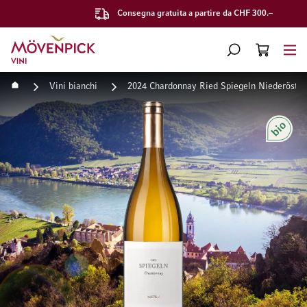
Consegna gratuita a partire da CHF 300.–
Vai alla Home Page
CERCA
CART
Minicart
Home
Vini bianchi
2024 Chardonnay Ried Spiegeln Niederöste
Vai alla fine della galleria di immagini
Vai all'inizio della galleri
Bio