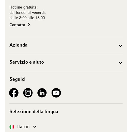
Hotline gratuita:
dal lunedì al venerdì,
dalle 8:00 alle 18:00
Contatto
Azienda
Servizio e aiuto
Seguici
See our Facebook
See our Instagram account
See our LinkedIn
See our YouTube channel
Selezione della lingua
Lingua
Italian